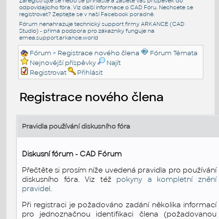
Zaregistrujte se nebo se přihlašte a zašlete váš příspěvek do
odpovídajícího fóra. Viz další informace o
CAD Fóru
. Nechcete se
registrovat? Zeptejte se v naší
Facebook poradně
.
Fórum nenahrazuje technický support firmy ARKANCE (CAD
Studio) - přímá podpora pro zákazníky funguje na
emea.support.arkance.world
Fórum
> Registrace nového člena
Fórum Témata
Nejnovější příspěvky
Najít
Registrovat
Přihlásit
Registrace nového člena
Pravidla používání diskusního fóra
Diskusní fórum - CAD Fórum
Přečtěte si prosím níže uvedená pravidla pro používání
diskusního fóra. Viz též
pokyny a kompletní znění
pravidel
.
Při registraci je požadováno zadání několika informací
pro jednoznačnou identifikaci člena (požadovanou