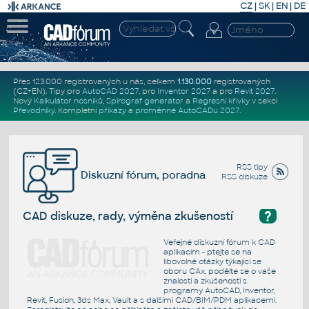
CZ
|
SK
|
EN
|
DE
Přes 123.000 registrovaných u nás, celkem
1.130.000
registrovaných
(CZ+EN)
. Tipy pro
AutoCAD 2027
, pro
Inventor 2027
a pro
Revit 2027
.
Nový
Kalkulátor nosníků
,
Spirograf generátor
a
Regresní křivky
v sekci
Převodníky
.
Kompletní
příkazy
a
proměnné AutoCADu 2027
.
RSS tipy
Diskuzní fórum, poradna
RSS diskuze
?
CAD diskuze, rady, výměna zkušeností
Veřejné diskuzní fórum k CAD
aplikacím - ptejte se na
libovolné otázky týkající se
oboru CAx, podělte se o vaše
znalosti a zkušenosti s
programy AutoCAD, Inventor,
Revit, Fusion, 3ds Max, Vault a s dalšími CAD/BIM/PDM aplikacemi.