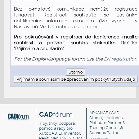
Bez e-mailové komunikace nemůže registrace
fungovat. Registrací souhlasíte se zasíláním
notifikačních informací e-mailem (lze vypnout v
Nastavení). Viz též
ochrana soukromí
.
Pro pokračování v registraci do konference musíte
souhlasit a potvrdit souhlas stisknutím tlačítka
"Přijímám a souhlasím".
For the English-language forum use the
EN registration
CAD
fórum
ARKANCE
(CAD
Studio) - Autodesk
Platinum Partner &
Tipy, triky, podpora,
Training Center &
pomoc a rady pro
Services Partner
AutoCAD, LT, Inventor,
Revit, Map, Civil 3D, 3ds