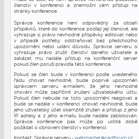
členství v konferenci a znemožní vám přístup na
stránky konference.
Správce konference není odpovědný za obsah
příspěvků, které do konference posílají její členové, ale
vyhrazuje si právo nevhodné příspěvky editovat nebo
v případě potřeby odstraňovat bez předchozího
upozornění nebo udání důvodu. Správce serveru si
vyhrazuje právo zrušit členství daného uživatele a
zakázat mu nadále přístup na konferenční server
pokud člen poruší pravidla této konference.
Pokud se člen bude v konferenci podle uvedeného
řádu chovat nevhodně, bude poprvé upozorněn
správcem serveru e-mailem, že jeho nevhodné
chování může zapříčinit zrušení uživatelského účtu.
Pokud člen nebude na toto upozornění reagovat a
bude se nadále v konferenci chovat nevhodně, bude
jeho uživatelský účet okamžitě zrušen a přistup z jeho
IP adresy a z jeho e-mailu bude nadále zablokován.
Správce konference pak může po určité době
požádat o obnovení členství v konferenci.
Kontakt: Správce serveru -
webmaster@cadforum.cz