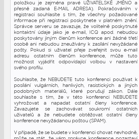
položkou je zejména pravé UŽIVATELSKÉ JMÉNO a
přesně zadaná E-MAIL ADRESA). Pokračováním v
registraci souhlasíte s tím, že všechny požadované
informace při registraci poskytnete v platném znění.
Správce serveru se zavazuje, že volitelně poskytnuté
kontaktní údaje jako je e-mail, ICQ apod. nebudou
poskytovány jiným členům konference ani žádné třetí
osobě ani nebudou zneužívány k zasílání nevyžádané
pošty. Pokud si uživatel přeje zveřejnit svou e-mail
adresu ostatním členům konference, může tuto
možnost vyjádřit odpovídající volbou v nastavení
svého profilu.
Souhlasíte, že NEBUDETE tuto konferenci používat k
posílání vulgárních, hanlivých, rasistických a jiných
podobných materiálů, které porušují zákon. Dále
souhlasíte s tím, že v této konferenci NEBUDETE
vyhrožovat a napadat ostatní členy konference.
Zavazujete se zachovávat soukromí ostatních
uživatelů a že nebudete obtěžovat ostatní členy
konference nevyžádanou poštou (SPAM).
V případě, že se budete v konferenci chovat nevhodně,
může se stát, že vám správce konference pozastaví