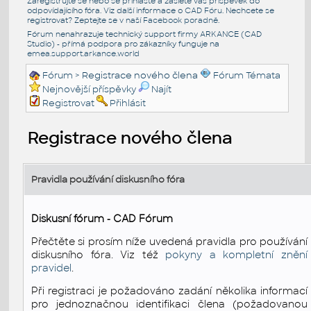
Zaregistrujte se nebo se přihlašte a zašlete váš příspěvek do
odpovídajícího fóra. Viz další informace o
CAD Fóru
. Nechcete se
registrovat? Zeptejte se v naší
Facebook poradně
.
Fórum nenahrazuje technický support firmy ARKANCE (CAD
Studio) - přímá podpora pro zákazníky funguje na
emea.support.arkance.world
Fórum
> Registrace nového člena
Fórum Témata
Nejnovější příspěvky
Najít
Registrovat
Přihlásit
Registrace nového člena
Pravidla používání diskusního fóra
Diskusní fórum - CAD Fórum
Přečtěte si prosím níže uvedená pravidla pro používání
diskusního fóra. Viz též
pokyny a kompletní znění
pravidel
.
Při registraci je požadováno zadání několika informací
pro jednoznačnou identifikaci člena (požadovanou