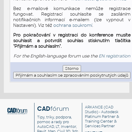
Bez e-mailové komunikace nemůže registrace
fungovat. Registrací souhlasíte se zasíláním
notifikačních informací e-mailem (lze vypnout v
Nastavení). Viz též
ochrana soukromí
.
Pro pokračování v registraci do konference musíte
souhlasit a potvrdit souhlas stisknutím tlačítka
"Přijímám a souhlasím".
For the English-language forum use the
EN registration
CAD
fórum
ARKANCE
(CAD
Studio) - Autodesk
Platinum Partner &
Tipy, triky, podpora,
Training Center &
pomoc a rady pro
Services Partner
AutoCAD, LT, Inventor,
Revit, Map, Civil 3D, 3ds