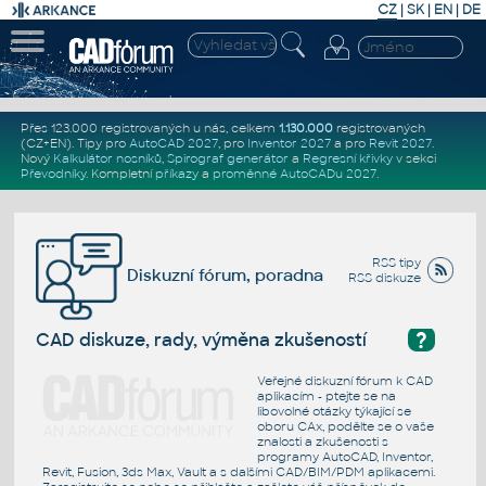
CZ
|
SK
|
EN
|
DE
Přes 123.000 registrovaných u nás, celkem
1.130.000
registrovaných
(CZ+EN)
. Tipy pro
AutoCAD 2027
, pro
Inventor 2027
a pro
Revit 2027
.
Nový
Kalkulátor nosníků
,
Spirograf generátor
a
Regresní křivky
v sekci
Převodníky
.
Kompletní
příkazy
a
proměnné AutoCADu 2027
.
RSS tipy
Diskuzní fórum, poradna
RSS diskuze
?
CAD diskuze, rady, výměna zkušeností
Veřejné diskuzní fórum k CAD
aplikacím - ptejte se na
libovolné otázky týkající se
oboru CAx, podělte se o vaše
znalosti a zkušenosti s
programy AutoCAD, Inventor,
Revit, Fusion, 3ds Max, Vault a s dalšími CAD/BIM/PDM aplikacemi.