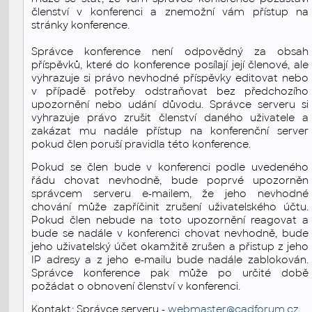
členství v konferenci a znemožní vám přístup na
stránky konference.
Správce konference není odpovědný za obsah
příspěvků, které do konference posílají její členové, ale
vyhrazuje si právo nevhodné příspěvky editovat nebo
v případě potřeby odstraňovat bez předchozího
upozornění nebo udání důvodu. Správce serveru si
vyhrazuje právo zrušit členství daného uživatele a
zakázat mu nadále přístup na konferenční server
pokud člen poruší pravidla této konference.
Pokud se člen bude v konferenci podle uvedeného
řádu chovat nevhodně, bude poprvé upozorněn
správcem serveru e-mailem, že jeho nevhodné
chování může zapříčinit zrušení uživatelského účtu.
Pokud člen nebude na toto upozornění reagovat a
bude se nadále v konferenci chovat nevhodně, bude
jeho uživatelský účet okamžitě zrušen a přistup z jeho
IP adresy a z jeho e-mailu bude nadále zablokován.
Správce konference pak může po určité době
požádat o obnovení členství v konferenci.
Kontakt: Správce serveru -
webmaster@cadforum.cz