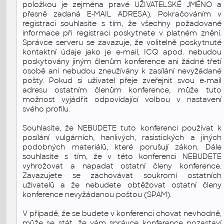
položkou je zejména pravé UŽIVATELSKÉ JMÉNO a
přesně zadaná E-MAIL ADRESA). Pokračováním v
registraci souhlasíte s tím, že všechny požadované
informace při registraci poskytnete v platném znění.
Správce serveru se zavazuje, že volitelně poskytnuté
kontaktní údaje jako je e-mail, ICQ apod. nebudou
poskytovány jiným členům konference ani žádné třetí
osobě ani nebudou zneužívány k zasílání nevyžádané
pošty. Pokud si uživatel přeje zveřejnit svou e-mail
adresu ostatním členům konference, může tuto
možnost vyjádřit odpovídající volbou v nastavení
svého profilu.
Souhlasíte, že NEBUDETE tuto konferenci používat k
posílání vulgárních, hanlivých, rasistických a jiných
podobných materiálů, které porušují zákon. Dále
souhlasíte s tím, že v této konferenci NEBUDETE
vyhrožovat a napadat ostatní členy konference.
Zavazujete se zachovávat soukromí ostatních
uživatelů a že nebudete obtěžovat ostatní členy
konference nevyžádanou poštou (SPAM).
V případě, že se budete v konferenci chovat nevhodně,
může se stát, že vám správce konference pozastaví