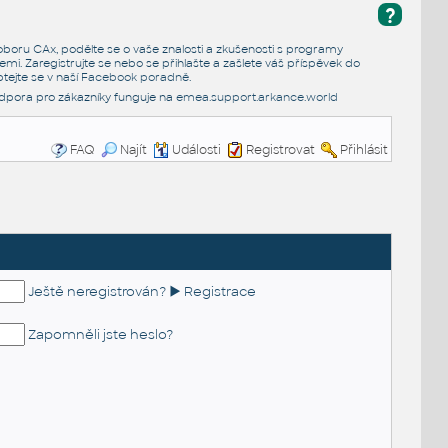
?
e oboru CAx, podělte se o vaše znalosti a zkušenosti s programy
emi. Zaregistrujte se nebo se přihlašte a zašlete váš příspěvek do
tejte se v naší
Facebook poradně
.
dpora pro zákazníky funguje na
emea.support.arkance.world
FAQ
Najít
Události
Registrovat
Přihlásit
Ještě neregistrován? ► Registrace
Zapomněli jste heslo?