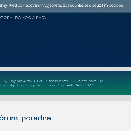
lamy. Před pokračováním vyjadřete, zda souhlasíte s použitím cookies.
 PODPORA | POMOC A RADY
Z+EN)
. Tipy pro
AutoCAD 2027
, pro
Inventor 2027
a pro
Revit 2027
.
řevodníky
.
Kompletní
příkazy
a
proměnné AutoCADu 2027
.
fórum, poradna