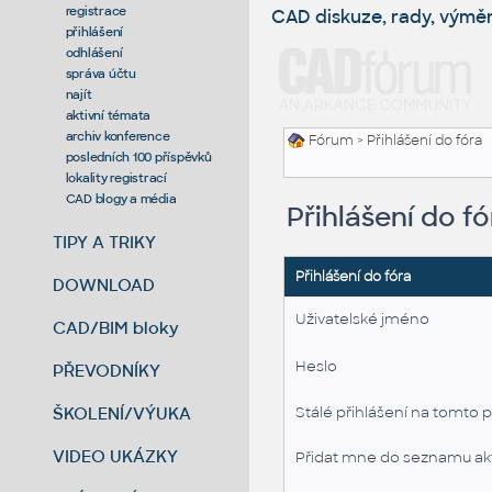
registrace
CAD diskuze, rady, výmě
přihlášení
odhlášení
správa účtu
najít
aktivní témata
archiv konference
Fórum
> Přihlášení do fóra
posledních 100 příspěvků
lokality registrací
CAD blogy a média
Přihlášení do fó
TIPY A TRIKY
Přihlášení do fóra
DOWNLOAD
Uživatelské jméno
CAD/BIM bloky
Heslo
PŘEVODNÍKY
ŠKOLENÍ/VÝUKA
Stálé přihlášení na tomto p
VIDEO UKÁZKY
Přidat mne do seznamu akt