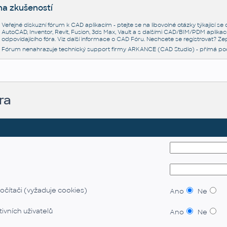
na zkušeností
Veřejné diskuzní fórum k CAD aplikacím - ptejte se na libovolné otázky týkající s
AutoCAD, Inventor, Revit, Fusion, 3ds Max, Vault a s dalšími CAD/BIM/PDM aplikac
odpovídajícího fóra. Viz další informace o
CAD Fóru
. Nechcete se registrovat? Zep
Fórum nenahrazuje technický support firmy ARKANCE (CAD Studio) - přímá po
ra
očítači (vyžaduje cookies)
Ano
Ne
ivních uživatelů
Ano
Ne