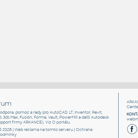
rum
ARKA
Cente
, podpora, pomoc a rady pro AutoCAD, LT, Inventor, Revit,
KONT
3D, 3ds Max, Fusion, Forma, Vault, PowerMill a další Autodesk
webma
support firmy ARKANCE). Viz
O portálu
.
© 2026 |
Web reklama
na tomto serveru |
Ochrana
podmínky