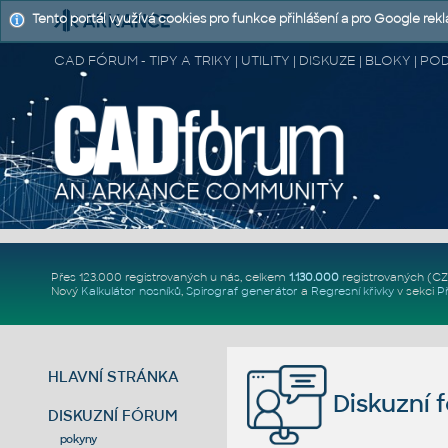
Tento portál využívá cookies pro funkce přihlášení a pro Google rek
CAD FÓRUM - TIPY A TRIKY | UTILITY | DISKUZE | BLOKY |
Přes 123.000 registrovaných u nás, celkem
1.130.000
registrovaných (C
Nový
Kalkulátor nosníků
,
Spirograf generátor
a
Regresní křivky
v sekci
P
HLAVNÍ STRÁNKA
Diskuzní 
DISKUZNÍ FÓRUM
pokyny