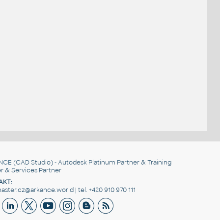
NCE
(CAD Studio) - Autodesk Platinum Partner & Training
r & Services Partner
AKT:
ster.cz@arkance.world | tel. +420 910 970 111