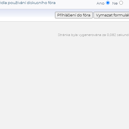
idla používání diskusního fóra
Ano
Ne
Stránka byla vygenerována za 0,082 sekund