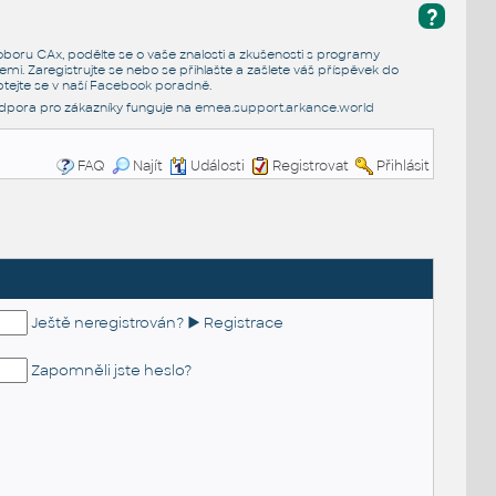
?
e oboru CAx, podělte se o vaše znalosti a zkušenosti s programy
emi. Zaregistrujte se nebo se přihlašte a zašlete váš příspěvek do
tejte se v naší
Facebook poradně
.
dpora pro zákazníky funguje na
emea.support.arkance.world
FAQ
Najít
Události
Registrovat
Přihlásit
Ještě neregistrován? ► Registrace
Zapomněli jste heslo?