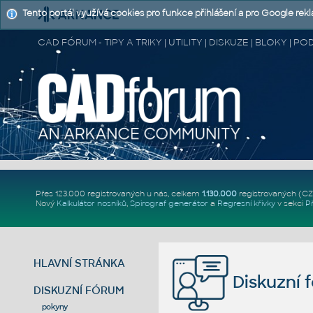
Tento portál využívá cookies pro funkce přihlášení a pro Google rek
CAD FÓRUM - TIPY A TRIKY | UTILITY | DISKUZE | BLOKY |
Přes 123.000 registrovaných u nás, celkem
1.130.000
registrovaných (C
Nový
Kalkulátor nosníků
,
Spirograf generátor
a
Regresní křivky
v sekci
P
HLAVNÍ STRÁNKA
Diskuzní 
DISKUZNÍ FÓRUM
pokyny