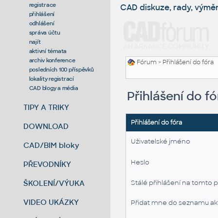
registrace
CAD diskuze, rady, výmě
přihlášení
odhlášení
správa účtu
najít
aktivní témata
archiv konference
Fórum
> Přihlášení do fóra
posledních 100 příspěvků
lokality registrací
CAD blogy a média
Přihlášení do fó
TIPY A TRIKY
Přihlášení do fóra
DOWNLOAD
Uživatelské jméno
CAD/BIM bloky
Heslo
PŘEVODNÍKY
ŠKOLENÍ/VÝUKA
Stálé přihlášení na tomto p
VIDEO UKÁZKY
Přidat mne do seznamu akt