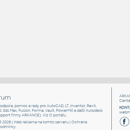
rum
ARKA
Cente
, podpora, pomoc a rady pro AutoCAD, LT, Inventor, Revit,
KONT
3D, 3ds Max, Fusion, Forma, Vault, PowerMill a další Autodesk
webma
support firmy ARKANCE). Viz
O portálu
.
© 2026 |
Web reklama
na tomto serveru |
Ochrana
podmínky