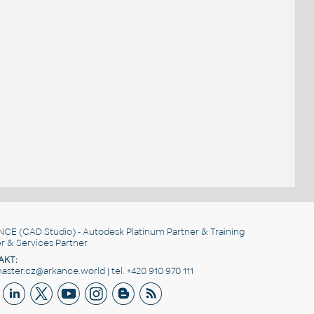
NCE
(CAD Studio) - Autodesk Platinum Partner & Training
r & Services Partner
AKT:
ster.cz@arkance.world | tel. +420 910 970 111