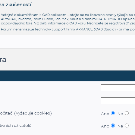
na zkušeností
Veřejné diskuzní fórum k CAD aplikacím - ptejte se na libovolné otázky týkající s
AutoCAD, Inventor, Revit, Fusion, 3ds Max, Vault a s dalšími CAD/BIM/PDM aplikac
odpovídajícího fóra. Viz další informace o
CAD Fóru
. Nechcete se registrovat? Zep
Fórum nenahrazuje technický support firmy ARKANCE (CAD Studio) - přímá po
ra
očítači (vyžaduje cookies)
Ano
Ne
ivních uživatelů
Ano
Ne