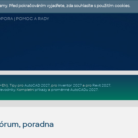
lamy. Před pokračováním vyjadřete, zda souhlasíte s použitím cookies.
 PODPORA | POMOC A RADY
Z+EN)
. Tipy pro
AutoCAD 2027
, pro
Inventor 2027
a pro
Revit 2027
.
řevodníky
.
Kompletní
příkazy
a
proměnné AutoCADu 2027
.
fórum, poradna