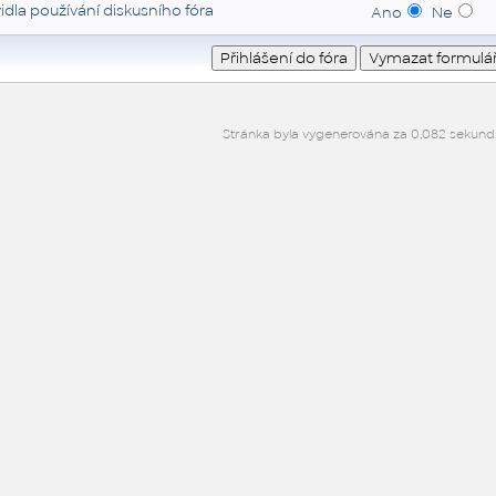
idla používání diskusního fóra
Ano
Ne
Stránka byla vygenerována za 0,082 sekund