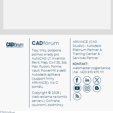
CAD
fórum
ARKANCE
(CAD
Studio) - Autodesk
Platinum Partner &
Tipy, triky, podpora,
Training Center &
pomoc a rady pro
Services Partner
AutoCAD, LT, Inventor,
Revit, Map, Civil 3D, 3ds
KONTAKT:
Max, Fusion, Forma,
webmaster.cz@arkance.w
Vault, PowerMill a další
| tel. +420 910 970 111
Autodesk aplikace
(support firmy
ARKANCE). Viz
O
portálu
.
Copyright © 2026 |
Web reklama
na tomto
serveru |
Ochrana
soukromí, podmínky