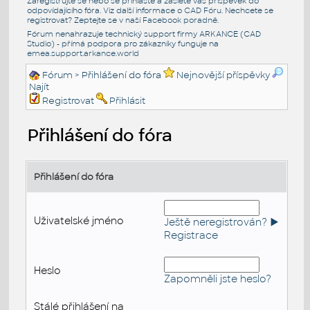
Zaregistrujte se nebo se přihlašte a zašlete váš příspěvek do
odpovídajícího fóra. Viz další informace o
CAD Fóru
. Nechcete se
registrovat? Zeptejte se v naší
Facebook poradně
.
Fórum nenahrazuje technický support firmy ARKANCE (CAD
Studio) - přímá podpora pro zákazníky funguje na
emea.support.arkance.world
Fórum
> Přihlášení do fóra
Nejnovější příspěvky
Najít
Registrovat
Přihlásit
Přihlášení do fóra
Přihlášení do fóra
Uživatelské jméno
Ještě neregistrován? ►
Registrace
Heslo
Zapomněli jste heslo?
Stálé přihlášení na