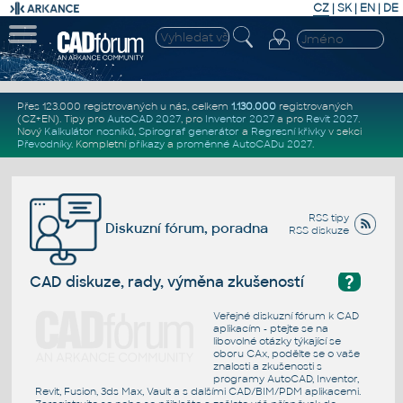
CZ
|
SK
|
EN
|
DE
Přes 123.000 registrovaných u nás, celkem
1.130.000
registrovaných
(CZ+EN)
. Tipy pro
AutoCAD 2027
, pro
Inventor 2027
a pro
Revit 2027
.
Nový
Kalkulátor nosníků
,
Spirograf generátor
a
Regresní křivky
v sekci
Převodníky
.
Kompletní
příkazy
a
proměnné AutoCADu 2027
.
RSS tipy
Diskuzní fórum, poradna
RSS diskuze
?
CAD diskuze, rady, výměna zkušeností
Veřejné diskuzní fórum k CAD
aplikacím - ptejte se na
libovolné otázky týkající se
oboru CAx, podělte se o vaše
znalosti a zkušenosti s
programy AutoCAD, Inventor,
Revit, Fusion, 3ds Max, Vault a s dalšími CAD/BIM/PDM aplikacemi.