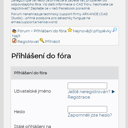
Zaregistrujte se nebo se přihlašte a zašlete váš příspěvek do
odpovídajícího fóra. Viz další informace o
CAD Fóru
. Nechcete se
registrovat? Zeptejte se v naší
Facebook poradně
.
Fórum nenahrazuje technický support firmy ARKANCE (CAD
Studio) - přímá podpora pro zákazníky funguje na
emea.support.arkance.world
Fórum
> Přihlášení do fóra
Nejnovější příspěvky
Najít
Registrovat
Přihlásit
Přihlášení do fóra
Přihlášení do fóra
Uživatelské jméno
Ještě neregistrován? ►
Registrace
Heslo
Zapomněli jste heslo?
Stálé přihlášení na