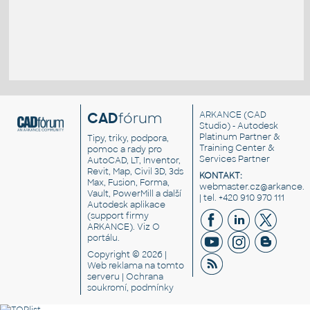
CAD
fórum
ARKANCE
(CAD
Studio) - Autodesk
Platinum Partner &
Tipy, triky, podpora,
Training Center &
pomoc a rady pro
Services Partner
AutoCAD, LT, Inventor,
Revit, Map, Civil 3D, 3ds
KONTAKT:
Max, Fusion, Forma,
webmaster.cz@arkance.w
Vault, PowerMill a další
| tel. +420 910 970 111
Autodesk aplikace
(support firmy
ARKANCE). Viz
O
portálu
.
Copyright © 2026 |
Web reklama
na tomto
serveru |
Ochrana
soukromí, podmínky