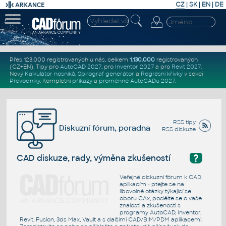
CZ
|
SK
|
EN
|
DE
Přes 123.000 registrovaných u nás, celkem
1.130.000
registrovaných
(CZ+EN)
. Tipy pro
AutoCAD 2027
, pro
Inventor 2027
a pro
Revit 2027
.
Nový
Kalkulátor nosníků
,
Spirograf generátor
a
Regresní křivky
v sekci
Převodníky
.
Kompletní
příkazy
a
proměnné AutoCADu 2027
.
RSS tipy
Diskuzní fórum, poradna
RSS diskuze
?
CAD diskuze, rady, výměna zkušeností
Veřejné diskuzní fórum k CAD
aplikacím - ptejte se na
libovolné otázky týkající se
oboru CAx, podělte se o vaše
znalosti a zkušenosti s
programy AutoCAD, Inventor,
Revit, Fusion, 3ds Max, Vault a s dalšími CAD/BIM/PDM aplikacemi.