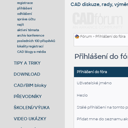
registrace
CAD diskuze, rady, výmě
přihlášení
odhlášení
správa účtu
najít
aktivní témata
archiv konference
Fórum
> Přihlášení do fóra
posledních 100 příspěvků
lokality registrací
CAD blogy a média
Přihlášení do fó
TIPY A TRIKY
Přihlášení do fóra
DOWNLOAD
Uživatelské jméno
CAD/BIM bloky
Heslo
PŘEVODNÍKY
ŠKOLENÍ/VÝUKA
Stálé přihlášení na tomto p
VIDEO UKÁZKY
Přidat mne do seznamu akt