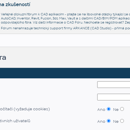
na zkušeností
Veřejné diskuzní fórum k CAD aplikacím - ptejte se na libovolné otázky týkající s
AutoCAD, Inventor, Revit, Fusion, 3ds Max, Vault a s dalšími CAD/BIM/PDM aplikac
odpovídajícího fóra. Viz další informace o
CAD Fóru
. Nechcete se registrovat? Zep
Fórum nenahrazuje technický support firmy ARKANCE (CAD Studio) - přímá po
ra
očítači (vyžaduje cookies)
Ano
Ne
ivních uživatelů
Ano
Ne