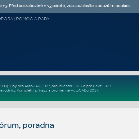
lamy. Před pokračováním vyjadřete, zda souhlasíte s použitím cookies.
 PODPORA | POMOC A RADY
Z+EN)
. Tipy pro
AutoCAD 2027
, pro
Inventor 2027
a pro
Revit 2027
.
řevodníky
.
Kompletní
příkazy
a
proměnné AutoCADu 2027
.
fórum, poradna