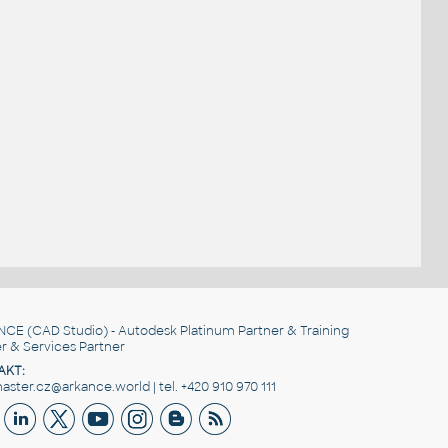
NCE
(CAD Studio) - Autodesk Platinum Partner & Training
r & Services Partner
AKT:
ster.cz@arkance.world | tel. +420 910 970 111