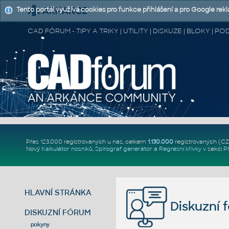
Tento portál využívá cookies pro funkce přihlášení a pro Google rek
CAD FÓRUM - TIPY A TRIKY | UTILITY | DISKUZE | BLOKY |
Přes 123.000 registrovaných u nás, celkem
1.130.000
registrovaných (C
Nový
Kalkulátor nosníků
,
Spirograf generátor
a
Regresní křivky
v sekci
P
HLAVNÍ STRÁNKA
Diskuzní 
DISKUZNÍ FÓRUM
pokyny