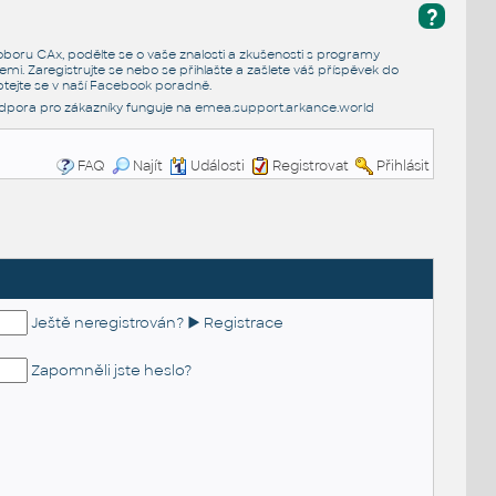
?
e oboru CAx, podělte se o vaše znalosti a zkušenosti s programy
emi. Zaregistrujte se nebo se přihlašte a zašlete váš příspěvek do
tejte se v naší
Facebook poradně
.
dpora pro zákazníky funguje na
emea.support.arkance.world
FAQ
Najít
Události
Registrovat
Přihlásit
Ještě neregistrován? ► Registrace
Zapomněli jste heslo?