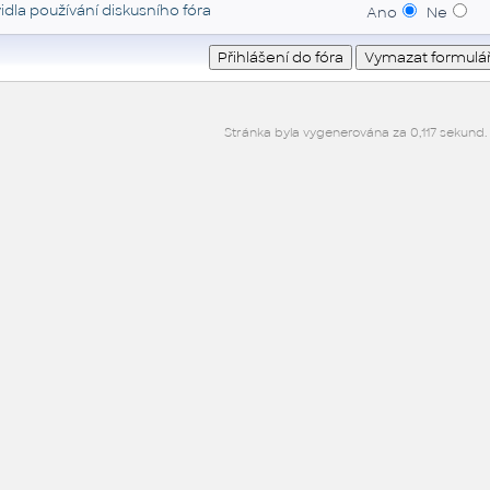
idla používání diskusního fóra
Ano
Ne
Stránka byla vygenerována za 0,117 sekund.