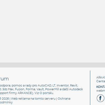
rum
ARKA
Cente
, podpora, pomoc a rady pro AutoCAD, LT, Inventor, Revit,
KONT
3D, 3ds Max, Fusion, Forma, Vault, PowerMill a další Autodesk
webma
support firmy ARKANCE). Viz
O portálu
.
© 2026 |
Web reklama
na tomto serveru |
Ochrana
podmínky