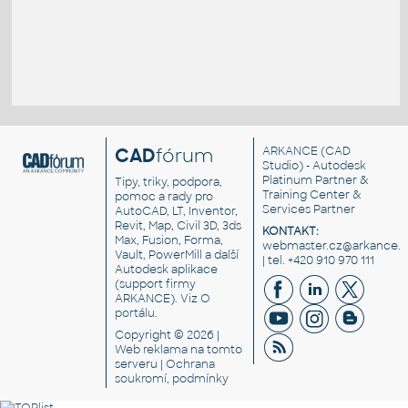
CAD
fórum
ARKANCE
(CAD
Studio) - Autodesk
Platinum Partner &
Tipy, triky, podpora,
Training Center &
pomoc a rady pro
Services Partner
AutoCAD, LT, Inventor,
Revit, Map, Civil 3D, 3ds
KONTAKT:
Max, Fusion, Forma,
webmaster.cz@arkance.w
Vault, PowerMill a další
| tel. +420 910 970 111
Autodesk aplikace
(support firmy
ARKANCE). Viz
O
portálu
.
Copyright © 2026 |
Web reklama
na tomto
serveru |
Ochrana
soukromí, podmínky