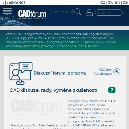
CZ
|
SK
|
EN
|
DE
Přes 123.000 registrovaných u nás, celkem
1.129.000
registrovaných
(CZ+EN)
. Tipy pro
AutoCAD 2027
, pro
Inventor 2027
a pro
Revit 2027
.
Nový
Kalkulátor nosníků
,
Spirograf generátor
a
Regresní křivky
v sekci
Převodníky
.
Kompletní
příkazy
a
proměnné AutoCADu 2027
.
RSS tipy
Diskuzní fórum, poradna
RSS diskuze
?
CAD diskuze, rady, výměna zkušeností
Veřejné diskuzní fórum k CAD
aplikacím - ptejte se na
libovolné otázky týkající se
oboru CAx, podělte se o vaše
znalosti a zkušenosti s
programy AutoCAD, Inventor,
Revit, Fusion, 3ds Max, Vault a s dalšími CAD/BIM/PDM aplikacemi.