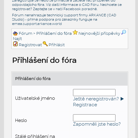
Zaregistrujte se nebo se přihlašte a zašlete váš příspěvek do
odpovídajícího fóra. Viz další informace o
CAD Fóru
. Nechcete se
registrovat? Zeptejte se v naší
Facebook poradně
.
Fórum nenahrazuje technický support firmy ARKANCE (CAD
Studio) - přímá podpora pro zákazníky funguje na
emea.support.arkance.world
Fórum
> Přihlášení do fóra
Nejnovější příspěvky
Najít
Registrovat
Přihlásit
Přihlášení do fóra
Přihlášení do fóra
Uživatelské jméno
Ještě neregistrován? ►
Registrace
Heslo
Zapomněli jste heslo?
Stálé přihlášení na