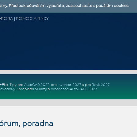
lamy. Před pokračováním vyjadřete, zda souhlasíte s použitím cookies.
 PODPORA | POMOC A RADY
Z+EN)
. Tipy pro
AutoCAD 2027
, pro
Inventor 2027
a pro
Revit 2027
.
řevodníky
.
Kompletní
příkazy
a
proměnné AutoCADu 2027
.
fórum, poradna