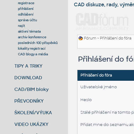
registrace
CAD diskuze, rady, výmě
přihlášení
odhlášení
správa účtu
najít
aktivní témata
archiv konference
Fórum
> Přihlášení do fóra
posledních 100 příspěvků
lokality registrací
CAD blogy a média
Přihlášení do fó
TIPY A TRIKY
Přihlášení do fóra
DOWNLOAD
Uživatelské jméno
CAD/BIM bloky
Heslo
PŘEVODNÍKY
ŠKOLENÍ/VÝUKA
Stálé přihlášení na tomto p
VIDEO UKÁZKY
Přidat mne do seznamu akt