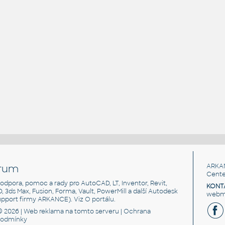
rum
ARKA
Cente
, podpora, pomoc a rady pro AutoCAD, LT, Inventor, Revit,
KONT
3D, 3ds Max, Fusion, Forma, Vault, PowerMill a další Autodesk
webma
support firmy ARKANCE). Viz
O portálu
.
© 2026 |
Web reklama
na tomto serveru |
Ochrana
podmínky