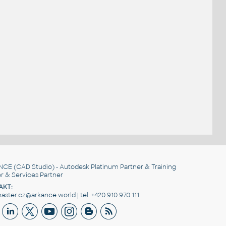
NCE
(CAD Studio) - Autodesk Platinum Partner & Training
r & Services Partner
AKT:
ster.cz@arkance.world | tel. +420 910 970 111