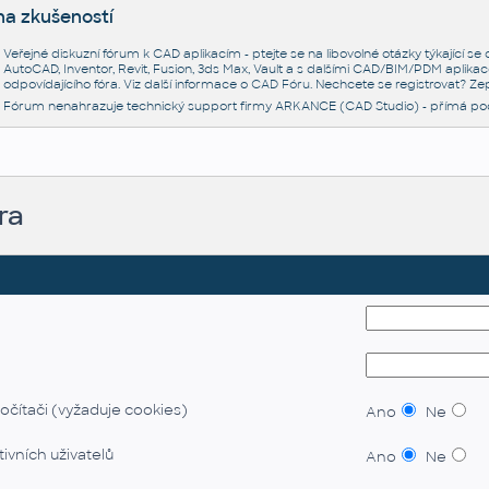
na zkušeností
Veřejné diskuzní fórum k CAD aplikacím - ptejte se na libovolné otázky týkající s
AutoCAD, Inventor, Revit, Fusion, 3ds Max, Vault a s dalšími CAD/BIM/PDM aplikac
odpovídajícího fóra. Viz další informace o
CAD Fóru
. Nechcete se registrovat? Zep
Fórum nenahrazuje technický support firmy ARKANCE (CAD Studio) - přímá po
ra
očítači (vyžaduje cookies)
Ano
Ne
ivních uživatelů
Ano
Ne