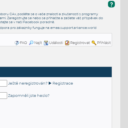
?
e oboru CAx, podělte se o vaše znalosti a zkušenosti s programy
emi. Zaregistrujte se nebo se přihlašte a zašlete váš příspěvek do
tejte se v naší
Facebook poradně
.
dpora pro zákazníky funguje na
emea.support.arkance.world
FAQ
Najít
Události
Registrovat
Přihlásit
Ještě neregistrován? ► Registrace
Zapomněli jste heslo?