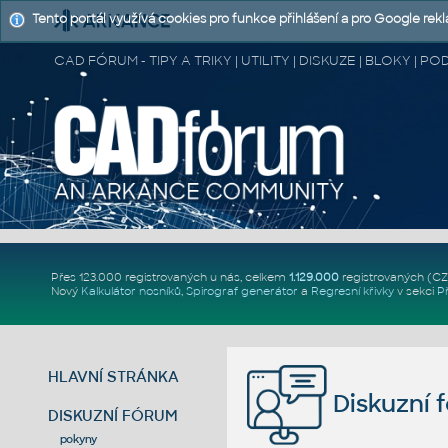
Tento portál využívá cookies pro funkce přihlášení a pro Google rek
CAD FÓRUM - TIPY A TRIKY | UTILITY | DISKUZE | BLOKY |
Přes 123.000 registrovaných u nás, celkem
1.129.000
registrovaných (C
Nový
Kalkulátor nosníků
,
Spirograf generátor
a
Regresní křivky
v sekci
P
HLAVNÍ STRÁNKA
Diskuzní 
DISKUZNÍ FÓRUM
pokyny