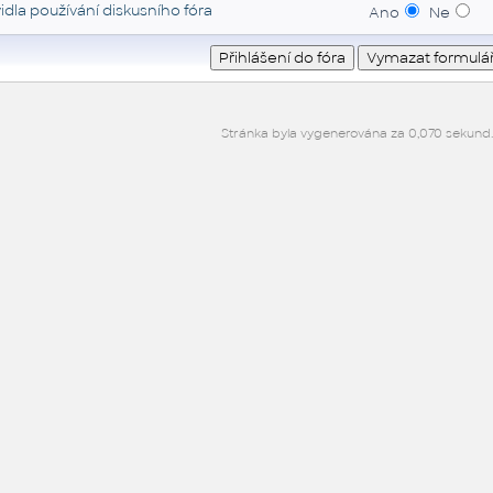
idla používání diskusního fóra
Ano
Ne
Stránka byla vygenerována za 0,070 sekund