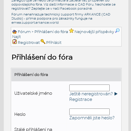
Zaregistrujte se nebo se přihlašte a zašlete váš příspěvek do
odpovídajícího fóra. Viz další informace o
CAD Fóru
. Nechcete se
registrovat? Zeptejte se v naší
Facebook poradně
.
Fórum nenahrazuje technický support firmy ARKANCE (CAD
Studio) - přímá podpora pro zákazníky funguje na
emea.support.arkance.world
Fórum
> Přihlášení do fóra
Nejnovější příspěvky
Najít
Registrovat
Přihlásit
Přihlášení do fóra
Přihlášení do fóra
Uživatelské jméno
Ještě neregistrován? ►
Registrace
Heslo
Zapomněli jste heslo?
Stálé přihlášení na