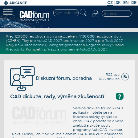
CZ
|
SK
|
EN
|
DE
Přes 123.000 registrovaných u nás, celkem
1.130.000
registrovaných
(CZ+EN)
. Tipy pro
AutoCAD 2027
, pro
Inventor 2027
a pro
Revit 2027
.
Nový
Kalkulátor nosníků
,
Spirograf generátor
a
Regresní křivky
v sekci
Převodníky
.
Kompletní
příkazy
a
proměnné AutoCADu 2027
.
RSS tipy
Diskuzní fórum, poradna
RSS diskuze
?
CAD diskuze, rady, výměna zkušeností
Veřejné diskuzní fórum k CAD
aplikacím - ptejte se na
libovolné otázky týkající se
oboru CAx, podělte se o vaše
znalosti a zkušenosti s
programy AutoCAD, Inventor,
Revit, Fusion, 3ds Max, Vault a s dalšími CAD/BIM/PDM aplikacemi.