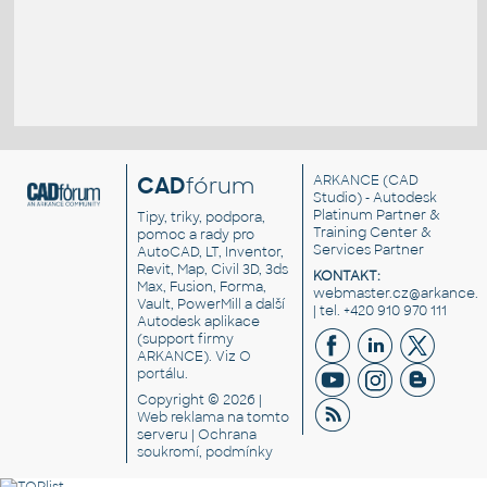
CAD
fórum
ARKANCE
(CAD
Studio) - Autodesk
Platinum Partner &
Tipy, triky, podpora,
Training Center &
pomoc a rady pro
Services Partner
AutoCAD, LT, Inventor,
Revit, Map, Civil 3D, 3ds
KONTAKT:
Max, Fusion, Forma,
webmaster.cz@arkance.w
Vault, PowerMill a další
| tel. +420 910 970 111
Autodesk aplikace
(support firmy
ARKANCE). Viz
O
portálu
.
Copyright © 2026 |
Web reklama
na tomto
serveru |
Ochrana
soukromí, podmínky