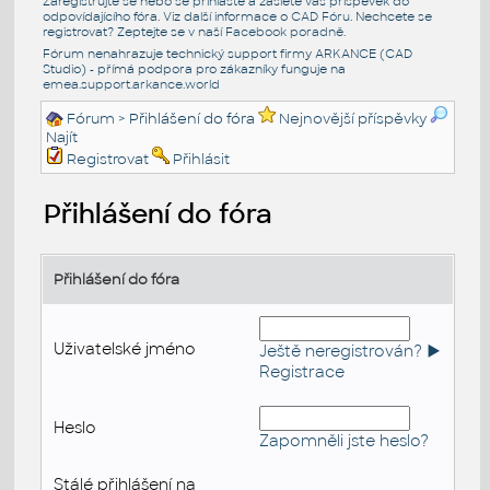
Zaregistrujte se nebo se přihlašte a zašlete váš příspěvek do
odpovídajícího fóra. Viz další informace o
CAD Fóru
. Nechcete se
registrovat? Zeptejte se v naší
Facebook poradně
.
Fórum nenahrazuje technický support firmy ARKANCE (CAD
Studio) - přímá podpora pro zákazníky funguje na
emea.support.arkance.world
Fórum
> Přihlášení do fóra
Nejnovější příspěvky
Najít
Registrovat
Přihlásit
Přihlášení do fóra
Přihlášení do fóra
Uživatelské jméno
Ještě neregistrován? ►
Registrace
Heslo
Zapomněli jste heslo?
Stálé přihlášení na