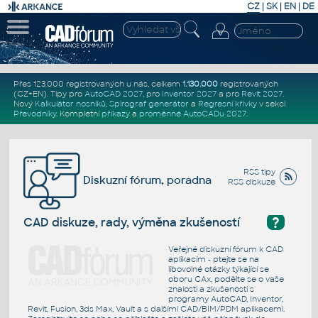
CZ
|
SK
|
EN
|
DE
Přes 123.000 registrovaných u nás, celkem
1.130.000
registrovaných
(CZ+EN)
. Tipy pro
AutoCAD 2027
, pro
Inventor 2027
a pro
Revit 2027
.
Nový
Kalkulátor nosníků
,
Spirograf generátor
a
Regresní křivky
v sekci
Převodníky
.
Kompletní
příkazy
a
proměnné AutoCADu 2027
.
RSS tipy
Diskuzní fórum, poradna
RSS diskuze
?
CAD diskuze, rady, výměna zkušeností
Veřejné diskuzní fórum k CAD
aplikacím - ptejte se na
libovolné otázky týkající se
oboru CAx, podělte se o vaše
znalosti a zkušenosti s
programy AutoCAD, Inventor,
Revit, Fusion, 3ds Max, Vault a s dalšími CAD/BIM/PDM aplikacemi.