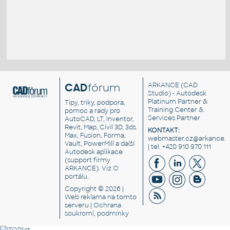
CAD
fórum
ARKANCE
(CAD
Studio) - Autodesk
Platinum Partner &
Tipy, triky, podpora,
Training Center &
pomoc a rady pro
Services Partner
AutoCAD, LT, Inventor,
Revit, Map, Civil 3D, 3ds
KONTAKT:
Max, Fusion, Forma,
webmaster.cz@arkance.w
Vault, PowerMill a další
| tel. +420 910 970 111
Autodesk aplikace
(support firmy
ARKANCE). Viz
O
portálu
.
Copyright © 2026 |
Web reklama
na tomto
serveru |
Ochrana
soukromí, podmínky