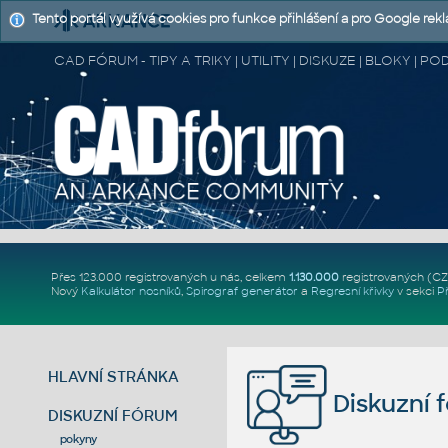
Tento portál využívá cookies pro funkce přihlášení a pro Google rek
CAD FÓRUM - TIPY A TRIKY | UTILITY | DISKUZE | BLOKY |
Přes 123.000 registrovaných u nás, celkem
1.130.000
registrovaných (C
Nový
Kalkulátor nosníků
,
Spirograf generátor
a
Regresní křivky
v sekci
P
HLAVNÍ STRÁNKA
Diskuzní 
DISKUZNÍ FÓRUM
pokyny