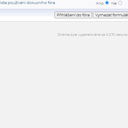
idla používání diskusního fóra
Ano
Ne
Stránka byla vygenerována za 0,070 sekund