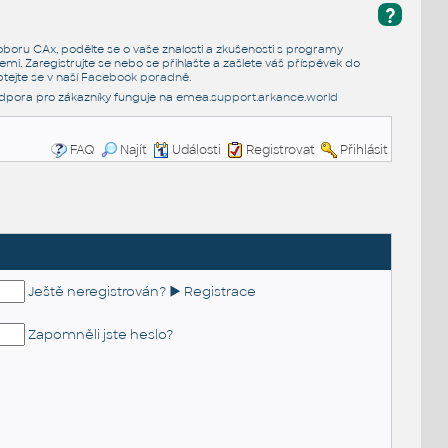
?
e oboru CAx, podělte se o vaše znalosti a zkušenosti s programy
emi. Zaregistrujte se nebo se přihlašte a zašlete váš příspěvek do
tejte se v naší
Facebook poradně
.
dpora pro zákazníky funguje na
emea.support.arkance.world
FAQ
Najít
Události
Registrovat
Přihlásit
Ještě neregistrován? ► Registrace
Zapomněli jste heslo?