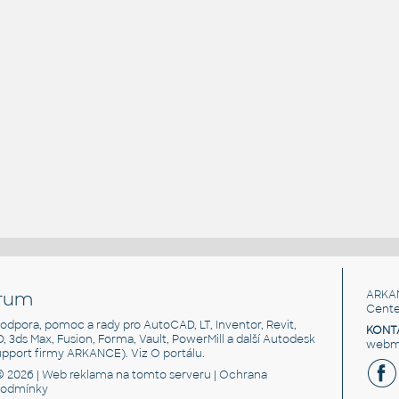
rum
ARKA
Cente
, podpora, pomoc a rady pro AutoCAD, LT, Inventor, Revit,
KONT
3D, 3ds Max, Fusion, Forma, Vault, PowerMill a další Autodesk
webma
support firmy ARKANCE). Viz
O portálu
.
© 2026 |
Web reklama
na tomto serveru |
Ochrana
podmínky