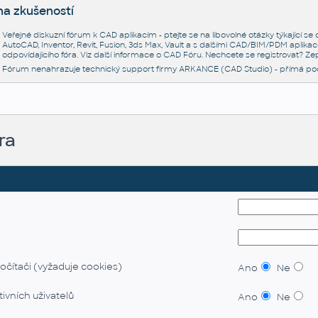
na zkušeností
Veřejné diskuzní fórum k CAD aplikacím - ptejte se na libovolné otázky týkající s
AutoCAD, Inventor, Revit, Fusion, 3ds Max, Vault a s dalšími CAD/BIM/PDM aplikac
odpovídajícího fóra. Viz další informace o
CAD Fóru
. Nechcete se registrovat? Zep
Fórum nenahrazuje technický support firmy ARKANCE (CAD Studio) - přímá po
ra
očítači (vyžaduje cookies)
Ano
Ne
ivních uživatelů
Ano
Ne