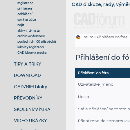
registrace
CAD diskuze, rady, výmě
přihlášení
odhlášení
správa účtu
najít
aktivní témata
archiv konference
Fórum
> Přihlášení do fóra
posledních 100 příspěvků
lokality registrací
CAD blogy a média
Přihlášení do fó
TIPY A TRIKY
Přihlášení do fóra
DOWNLOAD
Uživatelské jméno
CAD/BIM bloky
Heslo
PŘEVODNÍKY
ŠKOLENÍ/VÝUKA
Stálé přihlášení na tomto p
VIDEO UKÁZKY
Přidat mne do seznamu akt