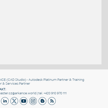
NCE
(CAD Studio) - Autodesk Platinum Partner & Training
r & Services Partner
AKT:
ster.cz@arkance.world | tel. +420 910 970 111