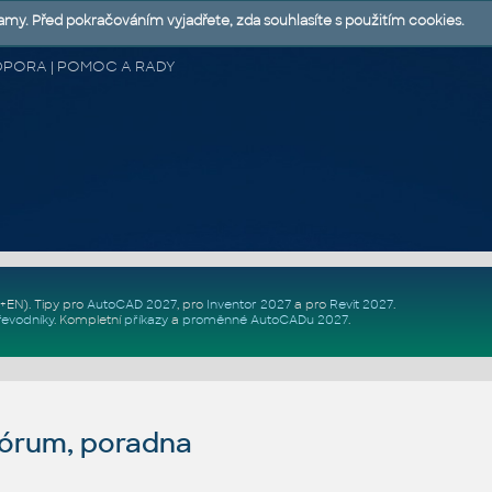
lamy. Před pokračováním vyjadřete, zda souhlasíte s použitím cookies.
 PODPORA | POMOC A RADY
Z+EN)
. Tipy pro
AutoCAD 2027
, pro
Inventor 2027
a pro
Revit 2027
.
řevodníky
.
Kompletní
příkazy
a
proměnné AutoCADu 2027
.
fórum, poradna