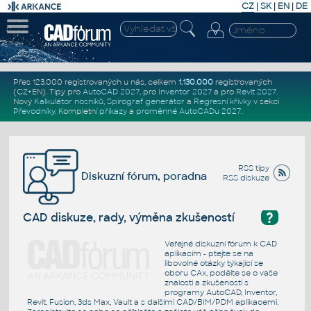
CZ
|
SK
|
EN
|
DE
Přes 123.000 registrovaných u nás, celkem
1.130.000
registrovaných
(CZ+EN)
. Tipy pro
AutoCAD 2027
, pro
Inventor 2027
a pro
Revit 2027
.
Nový
Kalkulátor nosníků
,
Spirograf generátor
a
Regresní křivky
v sekci
Převodníky
.
Kompletní
příkazy
a
proměnné AutoCADu 2027
.
RSS tipy
Diskuzní fórum, poradna
RSS diskuze
?
CAD diskuze, rady, výměna zkušeností
Veřejné diskuzní fórum k CAD
aplikacím - ptejte se na
libovolné otázky týkající se
oboru CAx, podělte se o vaše
znalosti a zkušenosti s
programy AutoCAD, Inventor,
Revit, Fusion, 3ds Max, Vault a s dalšími CAD/BIM/PDM aplikacemi.