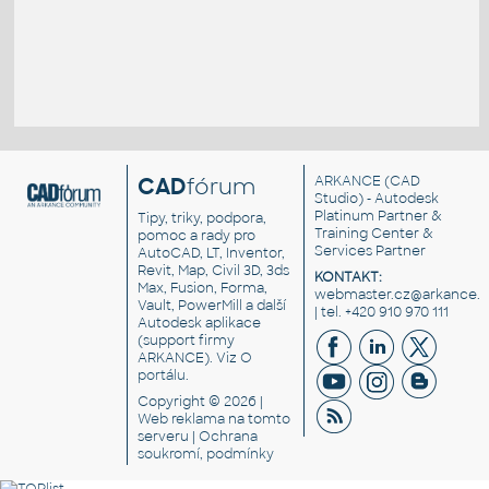
CAD
fórum
ARKANCE
(CAD
Studio) - Autodesk
Platinum Partner &
Tipy, triky, podpora,
Training Center &
pomoc a rady pro
Services Partner
AutoCAD, LT, Inventor,
Revit, Map, Civil 3D, 3ds
KONTAKT:
Max, Fusion, Forma,
webmaster.cz@arkance.w
Vault, PowerMill a další
| tel. +420 910 970 111
Autodesk aplikace
(support firmy
ARKANCE). Viz
O
portálu
.
Copyright © 2026 |
Web reklama
na tomto
serveru |
Ochrana
soukromí, podmínky