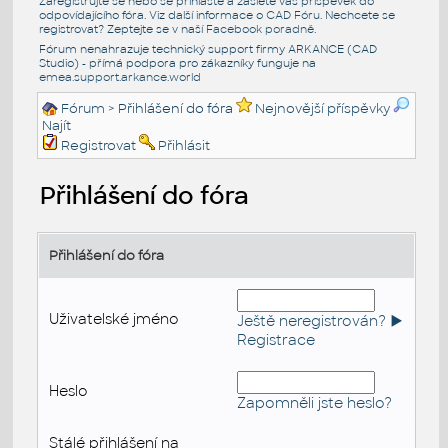
Zaregistrujte se nebo se přihlašte a zašlete váš příspěvek do
odpovídajícího fóra. Viz další informace o
CAD Fóru
. Nechcete se
registrovat? Zeptejte se v naší
Facebook poradně
.
Fórum nenahrazuje technický support firmy ARKANCE (CAD
Studio) - přímá podpora pro zákazníky funguje na
emea.support.arkance.world
Fórum
> Přihlášení do fóra
Nejnovější příspěvky
Najít
Registrovat
Přihlásit
Přihlášení do fóra
Přihlášení do fóra
Uživatelské jméno
Ještě neregistrován? ►
Registrace
Heslo
Zapomněli jste heslo?
Stálé přihlášení na