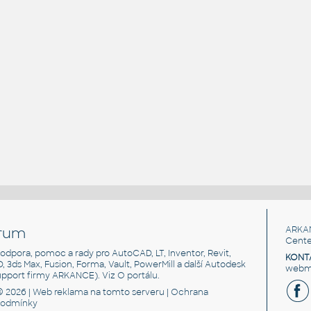
rum
ARKA
Cente
, podpora, pomoc a rady pro AutoCAD, LT, Inventor, Revit,
KONT
3D, 3ds Max, Fusion, Forma, Vault, PowerMill a další Autodesk
webma
support firmy ARKANCE). Viz
O portálu
.
© 2026 |
Web reklama
na tomto serveru |
Ochrana
podmínky