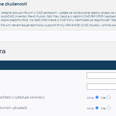
na zkušeností
Veřejné diskuzní fórum k CAD aplikacím - ptejte se na libovolné otázky týkající s
AutoCAD, Inventor, Revit, Fusion, 3ds Max, Vault a s dalšími CAD/BIM/PDM aplikac
odpovídajícího fóra. Viz další informace o
CAD Fóru
. Nechcete se registrovat? Zep
Fórum nenahrazuje technický support firmy ARKANCE (CAD Studio) - přímá po
ra
očítači (vyžaduje cookies)
Ano
Ne
ivních uživatelů
Ano
Ne