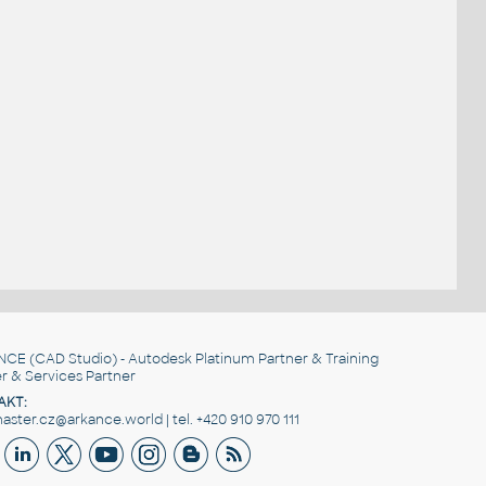
NCE
(CAD Studio) - Autodesk Platinum Partner & Training
r & Services Partner
AKT:
ster.cz@arkance.world | tel. +420 910 970 111