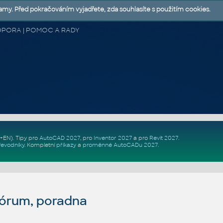
lamy. Před pokračováním vyjadřete, zda souhlasíte s použitím cookies.
 PODPORA | POMOC A RADY
Z+EN)
. Tipy pro
AutoCAD 2027
, pro
Inventor 2027
a pro
Revit 2027
.
řevodníky
.
Kompletní
příkazy
a
proměnné AutoCADu 2027
.
fórum, poradna