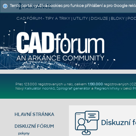
Tento portál využívá cookies pro funkce přihlášení a pro Google rek
CAD FÓRUM - TIPY A TRIKY | UTILITY | DISKUZE | BLOKY |
Přes 123.000 registrovaných u nás, celkem
1.130.000
registrovaných (C
Nový
Kalkulátor nosníků
,
Spirograf generátor
a
Regresní křivky
v sekci
P
HLAVNÍ STRÁNKA
Diskuzní 
DISKUZNÍ FÓRUM
pokyny