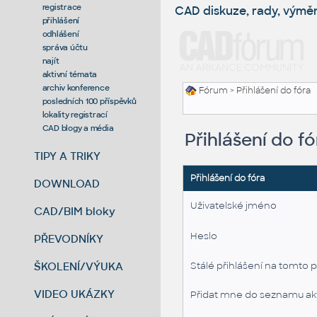
registrace
CAD diskuze, rady, výmě
přihlášení
odhlášení
správa účtu
najít
aktivní témata
archiv konference
Fórum
> Přihlášení do fóra
posledních 100 příspěvků
lokality registrací
CAD blogy a média
Přihlášení do fó
TIPY A TRIKY
Přihlášení do fóra
DOWNLOAD
Uživatelské jméno
CAD/BIM bloky
Heslo
PŘEVODNÍKY
ŠKOLENÍ/VÝUKA
Stálé přihlášení na tomto p
VIDEO UKÁZKY
Přidat mne do seznamu akt