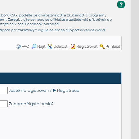
?
e oboru CAx, podělte se o vaše znalosti a zkušenosti s programy
emi. Zaregistrujte se nebo se přihlašte a zašlete váš příspěvek do
tejte se v naší
Facebook poradně
.
dpora pro zákazníky funguje na
emea.support.arkance.world
FAQ
Najít
Události
Registrovat
Přihlásit
Ještě neregistrován? ► Registrace
Zapomněli jste heslo?