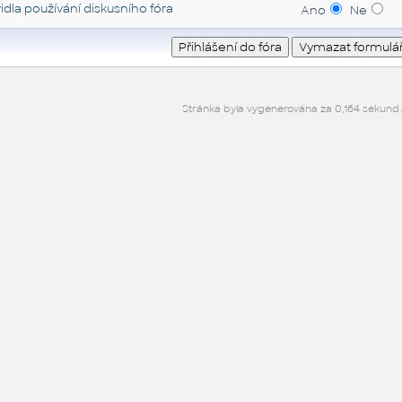
idla používání diskusního fóra
Ano
Ne
Stránka byla vygenerována za 0,164 sekund.