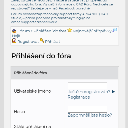
Zaregistrujte se nebo se přihlašte a zašlete váš příspěvek do
odpovídajícího fóra. Viz další informace o
CAD Fóru
. Nechcete se
registrovat? Zeptejte se v naší
Facebook poradně
.
Fórum nenahrazuje technický support firmy ARKANCE (CAD
Studio) - přímá podpora pro zákazníky funguje na
emea.support.arkance.world
Fórum
> Přihlášení do fóra
Nejnovější příspěvky
Najít
Registrovat
Přihlásit
Přihlášení do fóra
Přihlášení do fóra
Uživatelské jméno
Ještě neregistrován? ►
Registrace
Heslo
Zapomněli jste heslo?
Stálé přihlášení na