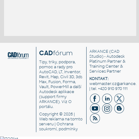
CAD
fórum
ARKANCE
(CAD
Studio) - Autodesk
Platinum Partner &
Tipy, triky, podpora,
Training Center &
pomoc a rady pro
Services Partner
AutoCAD, LT, Inventor,
Revit, Map, Civil 3D, 3ds
KONTAKT:
Max, Fusion, Forma,
webmaster.cz@arkance.w
Vault, PowerMill a další
| tel. +420 910 970 111
Autodesk aplikace
(support firmy
ARKANCE). Viz
O
portálu
.
Copyright © 2026 |
Web reklama
na tomto
serveru |
Ochrana
soukromí, podmínky