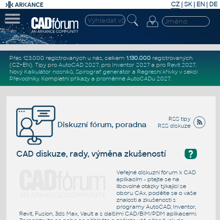
CZ
|
SK
|
EN
|
DE
Přes 123.000 registrovaných u nás, celkem
1.130.000
registrovaných
(CZ+EN)
. Tipy pro
AutoCAD 2027
, pro
Inventor 2027
a pro
Revit 2027
.
Nový
Kalkulátor nosníků
,
Spirograf generátor
a
Regresní křivky
v sekci
Převodníky
.
Kompletní
příkazy
a
proměnné AutoCADu 2027
.
RSS tipy
Diskuzní fórum, poradna
RSS diskuze
?
CAD diskuze, rady, výměna zkušeností
Veřejné diskuzní fórum k CAD
aplikacím - ptejte se na
libovolné otázky týkající se
oboru CAx, podělte se o vaše
znalosti a zkušenosti s
programy AutoCAD, Inventor,
Revit, Fusion, 3ds Max, Vault a s dalšími CAD/BIM/PDM aplikacemi.