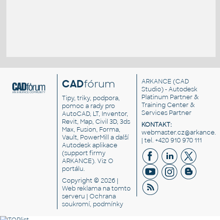
CAD
fórum
ARKANCE
(CAD
Studio) - Autodesk
Platinum Partner &
Tipy, triky, podpora,
Training Center &
pomoc a rady pro
Services Partner
AutoCAD, LT, Inventor,
Revit, Map, Civil 3D, 3ds
KONTAKT:
Max, Fusion, Forma,
webmaster.cz@arkance.w
Vault, PowerMill a další
| tel. +420 910 970 111
Autodesk aplikace
(support firmy
ARKANCE). Viz
O
portálu
.
Copyright © 2026 |
Web reklama
na tomto
serveru |
Ochrana
soukromí, podmínky