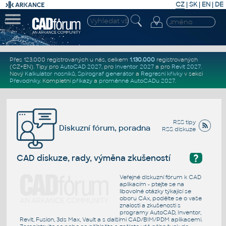
CZ
|
SK
|
EN
|
DE
Přes 123.000 registrovaných u nás, celkem
1.130.000
registrovaných
(CZ+EN)
. Tipy pro
AutoCAD 2027
, pro
Inventor 2027
a pro
Revit 2027
.
Nový
Kalkulátor nosníků
,
Spirograf generátor
a
Regresní křivky
v sekci
Převodníky
.
Kompletní
příkazy
a
proměnné AutoCADu 2027
.
RSS tipy
Diskuzní fórum, poradna
RSS diskuze
?
CAD diskuze, rady, výměna zkušeností
Veřejné diskuzní fórum k CAD
aplikacím - ptejte se na
libovolné otázky týkající se
oboru CAx, podělte se o vaše
znalosti a zkušenosti s
programy AutoCAD, Inventor,
Revit, Fusion, 3ds Max, Vault a s dalšími CAD/BIM/PDM aplikacemi.