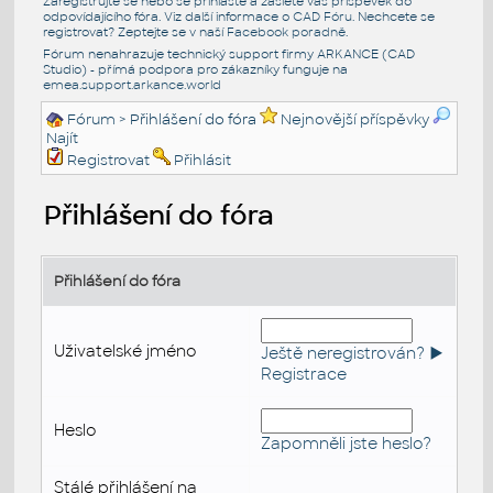
Zaregistrujte se nebo se přihlašte a zašlete váš příspěvek do
odpovídajícího fóra. Viz další informace o
CAD Fóru
. Nechcete se
registrovat? Zeptejte se v naší
Facebook poradně
.
Fórum nenahrazuje technický support firmy ARKANCE (CAD
Studio) - přímá podpora pro zákazníky funguje na
emea.support.arkance.world
Fórum
> Přihlášení do fóra
Nejnovější příspěvky
Najít
Registrovat
Přihlásit
Přihlášení do fóra
Přihlášení do fóra
Uživatelské jméno
Ještě neregistrován? ►
Registrace
Heslo
Zapomněli jste heslo?
Stálé přihlášení na