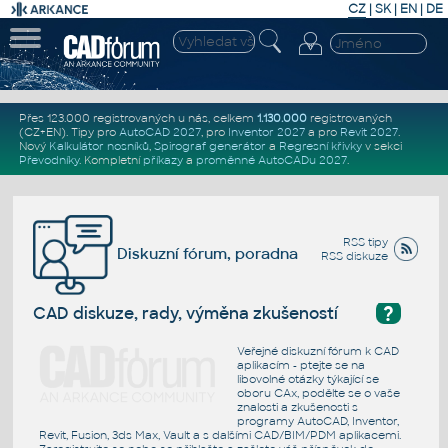
CZ
|
SK
|
EN
|
DE
Přes 123.000 registrovaných u nás, celkem
1.130.000
registrovaných
(CZ+EN)
. Tipy pro
AutoCAD 2027
, pro
Inventor 2027
a pro
Revit 2027
.
Nový
Kalkulátor nosníků
,
Spirograf generátor
a
Regresní křivky
v sekci
Převodníky
.
Kompletní
příkazy
a
proměnné AutoCADu 2027
.
RSS tipy
Diskuzní fórum, poradna
RSS diskuze
?
CAD diskuze, rady, výměna zkušeností
Veřejné diskuzní fórum k CAD
aplikacím - ptejte se na
libovolné otázky týkající se
oboru CAx, podělte se o vaše
znalosti a zkušenosti s
programy AutoCAD, Inventor,
Revit, Fusion, 3ds Max, Vault a s dalšími CAD/BIM/PDM aplikacemi.