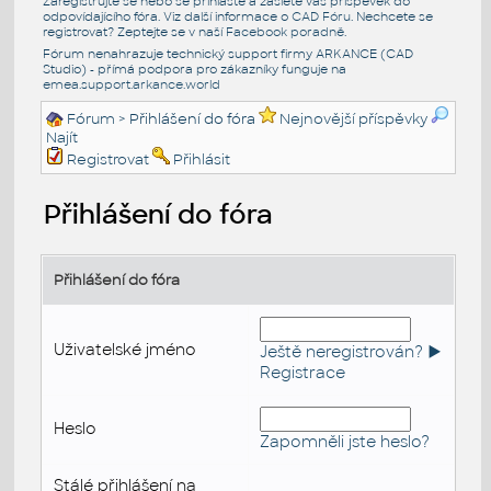
Zaregistrujte se nebo se přihlašte a zašlete váš příspěvek do
odpovídajícího fóra. Viz další informace o
CAD Fóru
. Nechcete se
registrovat? Zeptejte se v naší
Facebook poradně
.
Fórum nenahrazuje technický support firmy ARKANCE (CAD
Studio) - přímá podpora pro zákazníky funguje na
emea.support.arkance.world
Fórum
> Přihlášení do fóra
Nejnovější příspěvky
Najít
Registrovat
Přihlásit
Přihlášení do fóra
Přihlášení do fóra
Uživatelské jméno
Ještě neregistrován? ►
Registrace
Heslo
Zapomněli jste heslo?
Stálé přihlášení na