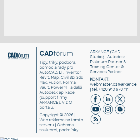
CAD
fórum
ARKANCE
(CAD
Studio) - Autodesk
Platinum Partner &
Tipy, triky, podpora,
Training Center &
pomoc a rady pro
Services Partner
AutoCAD, LT, Inventor,
Revit, Map, Civil 3D, 3ds
KONTAKT:
Max, Fusion, Forma,
webmaster.cz@arkance.w
Vault, PowerMill a další
| tel. +420 910 970 111
Autodesk aplikace
(support firmy
ARKANCE). Viz
O
portálu
.
Copyright © 2026 |
Web reklama
na tomto
serveru |
Ochrana
soukromí, podmínky