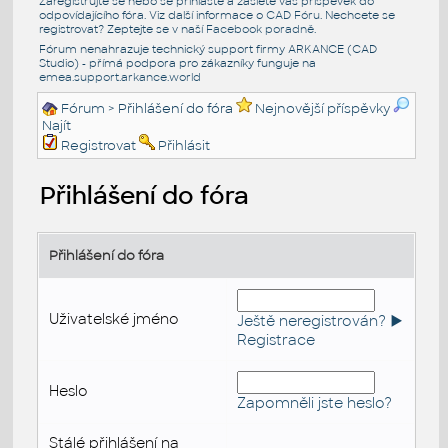
Zaregistrujte se nebo se přihlašte a zašlete váš příspěvek do
odpovídajícího fóra. Viz další informace o
CAD Fóru
. Nechcete se
registrovat? Zeptejte se v naší
Facebook poradně
.
Fórum nenahrazuje technický support firmy ARKANCE (CAD
Studio) - přímá podpora pro zákazníky funguje na
emea.support.arkance.world
Fórum
> Přihlášení do fóra
Nejnovější příspěvky
Najít
Registrovat
Přihlásit
Přihlášení do fóra
Přihlášení do fóra
Uživatelské jméno
Ještě neregistrován? ►
Registrace
Heslo
Zapomněli jste heslo?
Stálé přihlášení na