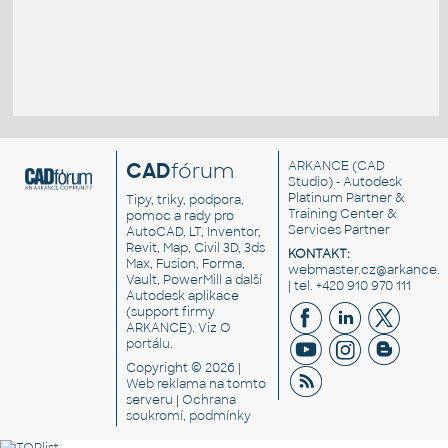
CAD
fórum
ARKANCE
(CAD
Studio) - Autodesk
Platinum Partner &
Tipy, triky, podpora,
Training Center &
pomoc a rady pro
Services Partner
AutoCAD, LT, Inventor,
Revit, Map, Civil 3D, 3ds
KONTAKT:
Max, Fusion, Forma,
webmaster.cz@arkance.w
Vault, PowerMill a další
| tel. +420 910 970 111
Autodesk aplikace
(support firmy
ARKANCE). Viz
O
portálu
.
Copyright © 2026 |
Web reklama
na tomto
serveru |
Ochrana
soukromí, podmínky