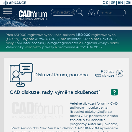
CZ
|
SK
|
EN
|
DE
Přes 123.000 registrovaných u nás, celkem
1.130.000
registrovaných
(CZ+EN)
. Tipy pro
AutoCAD 2027
, pro
Inventor 2027
a pro
Revit 2027
.
Nový
Kalkulátor nosníků
,
Spirograf generátor
a
Regresní křivky
v sekci
Převodníky
.
Kompletní
příkazy
a
proměnné AutoCADu 2027
.
RSS tipy
Diskuzní fórum, poradna
RSS diskuze
?
CAD diskuze, rady, výměna zkušeností
Veřejné diskuzní fórum k CAD
aplikacím - ptejte se na
libovolné otázky týkající se
oboru CAx, podělte se o vaše
znalosti a zkušenosti s
programy AutoCAD, Inventor,
Revit, Fusion, 3ds Max, Vault a s dalšími CAD/BIM/PDM aplikacemi.