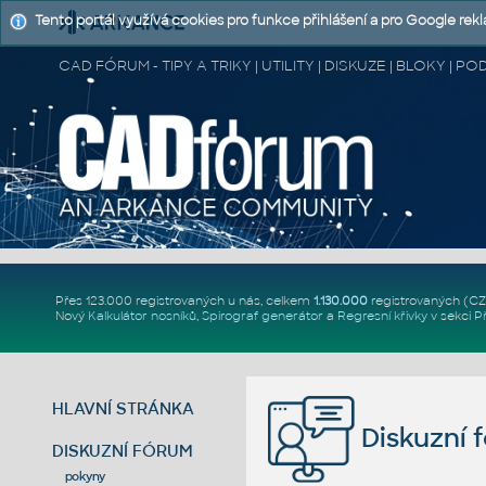
Tento portál využívá cookies pro funkce přihlášení a pro Google rek
CAD FÓRUM - TIPY A TRIKY | UTILITY | DISKUZE | BLOKY |
Přes 123.000 registrovaných u nás, celkem
1.130.000
registrovaných (C
Nový
Kalkulátor nosníků
,
Spirograf generátor
a
Regresní křivky
v sekci
P
HLAVNÍ STRÁNKA
Diskuzní 
DISKUZNÍ FÓRUM
pokyny