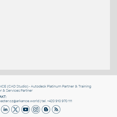
NCE
(CAD Studio) - Autodesk Platinum Partner & Training
r & Services Partner
AKT:
ster.cz@arkance.world | tel. +420 910 970 111