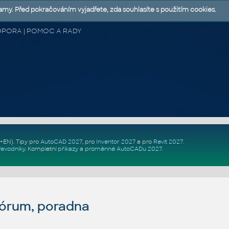
lamy. Před pokračováním vyjadřete, zda souhlasíte s použitím cookies.
 PODPORA | POMOC A RADY
Z+EN)
. Tipy pro
AutoCAD 2027
, pro
Inventor 2027
a pro
Revit 2027
.
řevodníky
.
Kompletní
příkazy
a
proměnné AutoCADu 2027
.
fórum, poradna