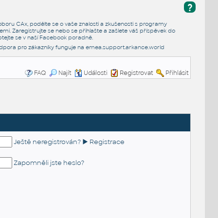
?
e oboru CAx, podělte se o vaše znalosti a zkušenosti s programy
emi. Zaregistrujte se nebo se přihlašte a zašlete váš příspěvek do
tejte se v naší
Facebook poradně
.
dpora pro zákazníky funguje na
emea.support.arkance.world
FAQ
Najít
Události
Registrovat
Přihlásit
Ještě neregistrován? ► Registrace
Zapomněli jste heslo?