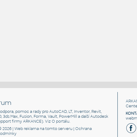
rum
ARKA
Cente
, podpora, pomoc a rady pro AutoCAD, LT, Inventor, Revit,
KONT
3D, 3ds Max, Fusion, Forma, Vault, PowerMill a další Autodesk
webma
support firmy ARKANCE). Viz
O portálu
.
© 2026 |
Web reklama
na tomto serveru |
Ochrana
podmínky