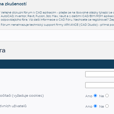
na zkušeností
Veřejné diskuzní fórum k CAD aplikacím - ptejte se na libovolné otázky týkající s
AutoCAD, Inventor, Revit, Fusion, 3ds Max, Vault a s dalšími CAD/BIM/PDM aplikac
odpovídajícího fóra. Viz další informace o
CAD Fóru
. Nechcete se registrovat? Zep
Fórum nenahrazuje technický support firmy ARKANCE (CAD Studio) - přímá po
ra
očítači (vyžaduje cookies)
Ano
Ne
ivních uživatelů
Ano
Ne