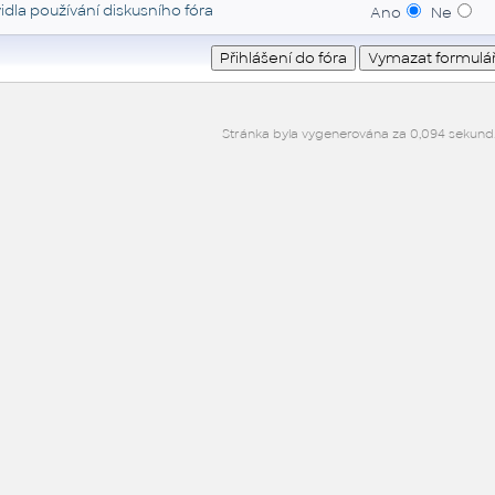
idla používání diskusního fóra
Ano
Ne
Stránka byla vygenerována za 0,094 sekund