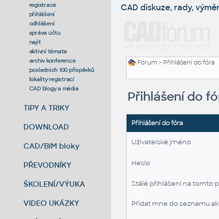
registrace
CAD diskuze, rady, výmě
přihlášení
odhlášení
správa účtu
najít
aktivní témata
archiv konference
Fórum
> Přihlášení do fóra
posledních 100 příspěvků
lokality registrací
CAD blogy a média
Přihlášení do fó
TIPY A TRIKY
Přihlášení do fóra
DOWNLOAD
Uživatelské jméno
CAD/BIM bloky
Heslo
PŘEVODNÍKY
ŠKOLENÍ/VÝUKA
Stálé přihlášení na tomto p
VIDEO UKÁZKY
Přidat mne do seznamu akt