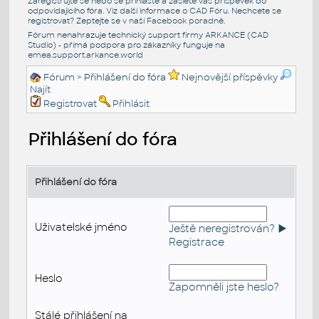
Zaregistrujte se nebo se přihlašte a zašlete váš příspěvek do
odpovídajícího fóra. Viz další informace o
CAD Fóru
. Nechcete se
registrovat? Zeptejte se v naší
Facebook poradně
.
Fórum nenahrazuje technický support firmy ARKANCE (CAD
Studio) - přímá podpora pro zákazníky funguje na
emea.support.arkance.world
Fórum
> Přihlášení do fóra
Nejnovější příspěvky
Najít
Registrovat
Přihlásit
Přihlášení do fóra
Přihlášení do fóra
Uživatelské jméno
Ještě neregistrován? ►
Registrace
Heslo
Zapomněli jste heslo?
Stálé přihlášení na