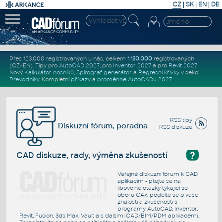
CZ
|
SK
|
EN
|
DE
Přes 123.000 registrovaných u nás, celkem
1.130.000
registrovaných
(CZ+EN)
. Tipy pro
AutoCAD 2027
, pro
Inventor 2027
a pro
Revit 2027
.
Nový
Kalkulátor nosníků
,
Spirograf generátor
a
Regresní křivky
v sekci
Převodníky
.
Kompletní
příkazy
a
proměnné AutoCADu 2027
.
RSS tipy
Diskuzní fórum, poradna
RSS diskuze
?
CAD diskuze, rady, výměna zkušeností
Veřejné diskuzní fórum k CAD
aplikacím - ptejte se na
libovolné otázky týkající se
oboru CAx, podělte se o vaše
znalosti a zkušenosti s
programy AutoCAD, Inventor,
Revit, Fusion, 3ds Max, Vault a s dalšími CAD/BIM/PDM aplikacemi.