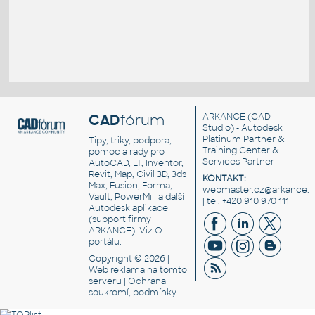
CAD
fórum
ARKANCE
(CAD
Studio) - Autodesk
Platinum Partner &
Tipy, triky, podpora,
Training Center &
pomoc a rady pro
Services Partner
AutoCAD, LT, Inventor,
Revit, Map, Civil 3D, 3ds
KONTAKT:
Max, Fusion, Forma,
webmaster.cz@arkance.w
Vault, PowerMill a další
| tel. +420 910 970 111
Autodesk aplikace
(support firmy
ARKANCE). Viz
O
portálu
.
Copyright © 2026 |
Web reklama
na tomto
serveru |
Ochrana
soukromí, podmínky