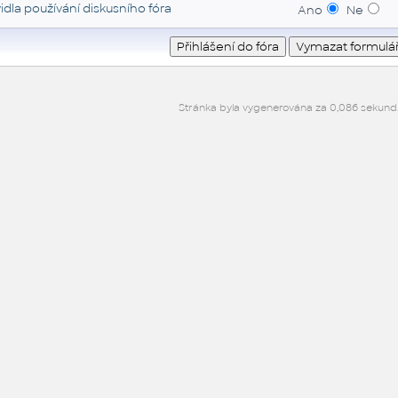
idla používání diskusního fóra
Ano
Ne
Stránka byla vygenerována za 0,086 sekund