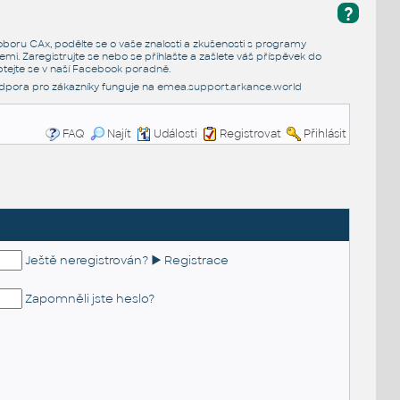
?
e oboru CAx, podělte se o vaše znalosti a zkušenosti s programy
emi. Zaregistrujte se nebo se přihlašte a zašlete váš příspěvek do
tejte se v naší
Facebook poradně
.
dpora pro zákazníky funguje na
emea.support.arkance.world
FAQ
Najít
Události
Registrovat
Přihlásit
Ještě neregistrován? ► Registrace
Zapomněli jste heslo?