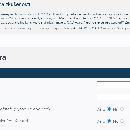
na zkušeností
Veřejné diskuzní fórum k CAD aplikacím - ptejte se na libovolné otázky týkající s
AutoCAD, Inventor, Revit, Fusion, 3ds Max, Vault a s dalšími CAD/BIM/PDM aplikac
odpovídajícího fóra. Viz další informace o
CAD Fóru
. Nechcete se registrovat? Zep
Fórum nenahrazuje technický support firmy ARKANCE (CAD Studio) - přímá po
ra
očítači (vyžaduje cookies)
Ano
Ne
ivních uživatelů
Ano
Ne