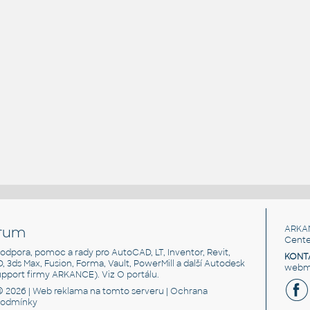
rum
ARKA
Cente
, podpora, pomoc a rady pro AutoCAD, LT, Inventor, Revit,
KONT
3D, 3ds Max, Fusion, Forma, Vault, PowerMill a další Autodesk
webma
support firmy ARKANCE). Viz
O portálu
.
© 2026 |
Web reklama
na tomto serveru |
Ochrana
podmínky