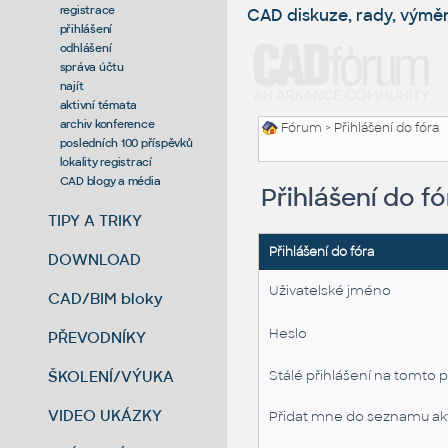
registrace
CAD diskuze, rady, výmě
přihlášení
odhlášení
správa účtu
najít
aktivní témata
archiv konference
Fórum
> Přihlášení do fóra
posledních 100 příspěvků
lokality registrací
CAD blogy a média
Přihlášení do fó
TIPY A TRIKY
Přihlášení do fóra
DOWNLOAD
Uživatelské jméno
CAD/BIM bloky
Heslo
PŘEVODNÍKY
ŠKOLENÍ/VÝUKA
Stálé přihlášení na tomto p
VIDEO UKÁZKY
Přidat mne do seznamu akt