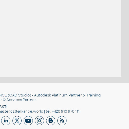
NCE
(CAD Studio) - Autodesk Platinum Partner & Training
r & Services Partner
AKT:
ster.cz@arkance.world | tel. +420 910 970 111