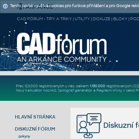
Tento portál využívá cookies pro funkce přihlášení a pro Google rek
CAD FÓRUM - TIPY A TRIKY | UTILITY | DISKUZE | BLOKY |
Přes 123.000 registrovaných u nás, celkem
1.130.000
registrovaných (C
Nový
Kalkulátor nosníků
,
Spirograf generátor
a
Regresní křivky
v sekci
P
HLAVNÍ STRÁNKA
Diskuzní 
DISKUZNÍ FÓRUM
pokyny