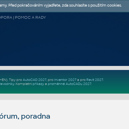
lamy. Před pokračováním vyjadřete, zda souhlasíte s použitím cookies.
 PODPORA | POMOC A RADY
Z+EN)
. Tipy pro
AutoCAD 2027
, pro
Inventor 2027
a pro
Revit 2027
.
řevodníky
.
Kompletní
příkazy
a
proměnné AutoCADu 2027
.
fórum, poradna