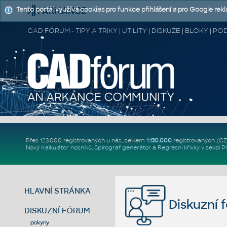
Tento portál využívá cookies pro funkce přihlášení a pro Google rek
CAD FÓRUM - TIPY A TRIKY | UTILITY | DISKUZE | BLOKY |
Přes 123.000 registrovaných u nás, celkem
1.130.000
registrovaných (C
Nový
Kalkulátor nosníků
,
Spirograf generátor
a
Regresní křivky
v sekci
P
HLAVNÍ STRÁNKA
Diskuzní 
DISKUZNÍ FÓRUM
pokyny