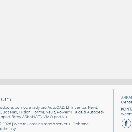
rum
ARKA
Cente
, podpora, pomoc a rady pro AutoCAD, LT, Inventor, Revit,
KONT
3D, 3ds Max, Fusion, Forma, Vault, PowerMill a další Autodesk
webma
support firmy ARKANCE). Viz
O portálu
.
© 2026 |
Web reklama
na tomto serveru |
Ochrana
podmínky