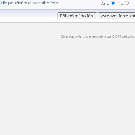
idla používání diskusního fóra
Ano
Ne
Stránka byla vygenerována za 0,074 sekund.