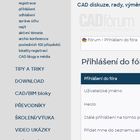
registrace
CAD diskuze, rady, výmě
přihlášení
odhlášení
správa účtu
najít
aktivní témata
archiv konference
Fórum
> Přihlášení do fóra
posledních 100 příspěvků
lokality registrací
CAD blogy a média
Přihlášení do fó
TIPY A TRIKY
Přihlášení do fóra
DOWNLOAD
Uživatelské jméno
CAD/BIM bloky
Heslo
PŘEVODNÍKY
ŠKOLENÍ/VÝUKA
Stálé přihlášení na tomto p
VIDEO UKÁZKY
Přidat mne do seznamu akt