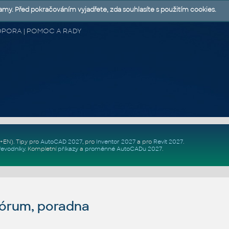
lamy. Před pokračováním vyjadřete, zda souhlasíte s použitím cookies.
 PODPORA | POMOC A RADY
Z+EN)
. Tipy pro
AutoCAD 2027
, pro
Inventor 2027
a pro
Revit 2027
.
řevodníky
.
Kompletní
příkazy
a
proměnné AutoCADu 2027
.
fórum, poradna