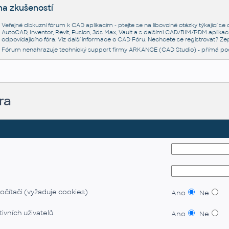
na zkušeností
Veřejné diskuzní fórum k CAD aplikacím - ptejte se na libovolné otázky týkající s
AutoCAD, Inventor, Revit, Fusion, 3ds Max, Vault a s dalšími CAD/BIM/PDM aplikac
odpovídajícího fóra. Viz další informace o
CAD Fóru
. Nechcete se registrovat? Zep
Fórum nenahrazuje technický support firmy ARKANCE (CAD Studio) - přímá po
ra
očítači (vyžaduje cookies)
Ano
Ne
ivních uživatelů
Ano
Ne