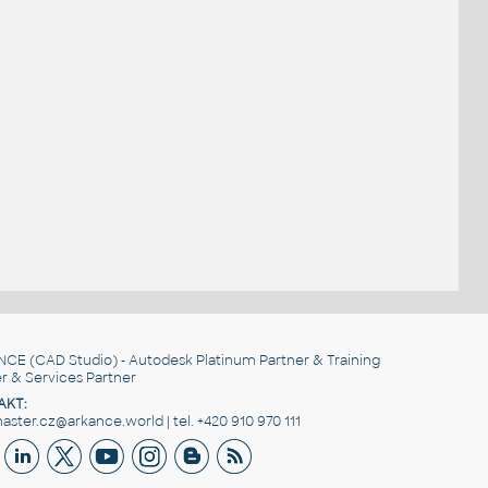
NCE
(CAD Studio) - Autodesk Platinum Partner & Training
r & Services Partner
AKT:
ster.cz@arkance.world | tel. +420 910 970 111