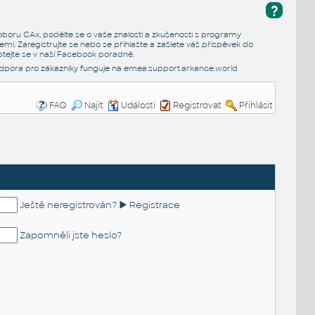
?
e oboru CAx, podělte se o vaše znalosti a zkušenosti s programy
emi. Zaregistrujte se nebo se přihlašte a zašlete váš příspěvek do
tejte se v naší
Facebook poradně
.
dpora pro zákazníky funguje na
emea.support.arkance.world
FAQ
Najít
Události
Registrovat
Přihlásit
Ještě neregistrován? ► Registrace
Zapomněli jste heslo?