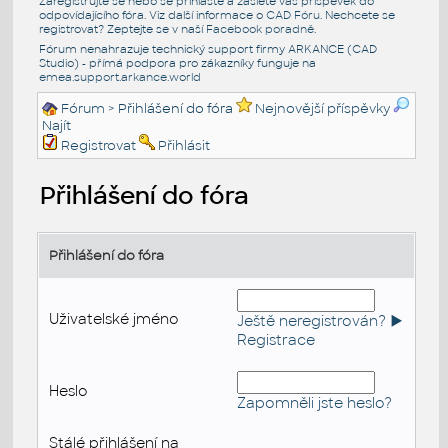
Zaregistrujte se nebo se přihlašte a zašlete váš příspěvek do
odpovídajícího fóra. Viz další informace o
CAD Fóru
. Nechcete se
registrovat? Zeptejte se v naší
Facebook poradně
.
Fórum nenahrazuje technický support firmy ARKANCE (CAD
Studio) - přímá podpora pro zákazníky funguje na
emea.support.arkance.world
Fórum
> Přihlášení do fóra
Nejnovější příspěvky
Najít
Registrovat
Přihlásit
Přihlášení do fóra
Přihlášení do fóra
Uživatelské jméno
Ještě neregistrován? ►
Registrace
Heslo
Zapomněli jste heslo?
Stálé přihlášení na