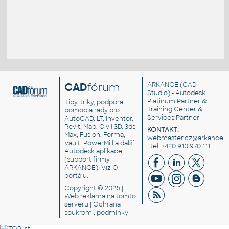
CAD
fórum
ARKANCE
(CAD
Studio) - Autodesk
Platinum Partner &
Tipy, triky, podpora,
Training Center &
pomoc a rady pro
Services Partner
AutoCAD, LT, Inventor,
Revit, Map, Civil 3D, 3ds
KONTAKT:
Max, Fusion, Forma,
webmaster.cz@arkance.w
Vault, PowerMill a další
| tel. +420 910 970 111
Autodesk aplikace
(support firmy
ARKANCE). Viz
O
portálu
.
Copyright © 2026 |
Web reklama
na tomto
serveru |
Ochrana
soukromí, podmínky