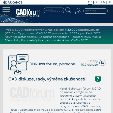
CZ
|
SK
|
EN
|
DE
Přes 123.000 registrovaných u nás, celkem
1.130.000
registrovaných
(CZ+EN)
. Tipy pro
AutoCAD 2027
, pro
Inventor 2027
a pro
Revit 2027
.
Nový
Kalkulátor nosníků
,
Spirograf generátor
a
Regresní křivky
v sekci
Převodníky
.
Kompletní
příkazy
a
proměnné AutoCADu 2027
.
RSS tipy
Diskuzní fórum, poradna
RSS diskuze
?
CAD diskuze, rady, výměna zkušeností
Veřejné diskuzní fórum k CAD
aplikacím - ptejte se na
libovolné otázky týkající se
oboru CAx, podělte se o vaše
znalosti a zkušenosti s
programy AutoCAD, Inventor,
Revit, Fusion, 3ds Max, Vault a s dalšími CAD/BIM/PDM aplikacemi.