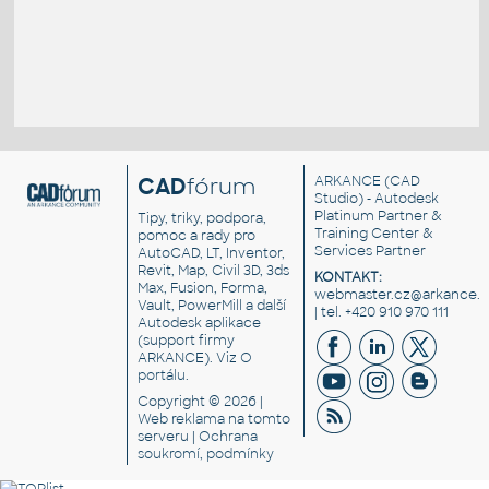
CAD
fórum
ARKANCE
(CAD
Studio) - Autodesk
Platinum Partner &
Tipy, triky, podpora,
Training Center &
pomoc a rady pro
Services Partner
AutoCAD, LT, Inventor,
Revit, Map, Civil 3D, 3ds
KONTAKT:
Max, Fusion, Forma,
webmaster.cz@arkance.w
Vault, PowerMill a další
| tel. +420 910 970 111
Autodesk aplikace
(support firmy
ARKANCE). Viz
O
portálu
.
Copyright © 2026 |
Web reklama
na tomto
serveru |
Ochrana
soukromí, podmínky