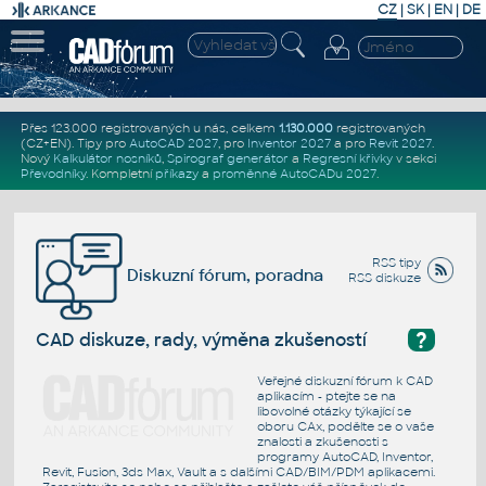
CZ
|
SK
|
EN
|
DE
Přes 123.000 registrovaných u nás, celkem
1.130.000
registrovaných
(CZ+EN)
. Tipy pro
AutoCAD 2027
, pro
Inventor 2027
a pro
Revit 2027
.
Nový
Kalkulátor nosníků
,
Spirograf generátor
a
Regresní křivky
v sekci
Převodníky
.
Kompletní
příkazy
a
proměnné AutoCADu 2027
.
RSS tipy
Diskuzní fórum, poradna
RSS diskuze
?
CAD diskuze, rady, výměna zkušeností
Veřejné diskuzní fórum k CAD
aplikacím - ptejte se na
libovolné otázky týkající se
oboru CAx, podělte se o vaše
znalosti a zkušenosti s
programy AutoCAD, Inventor,
Revit, Fusion, 3ds Max, Vault a s dalšími CAD/BIM/PDM aplikacemi.