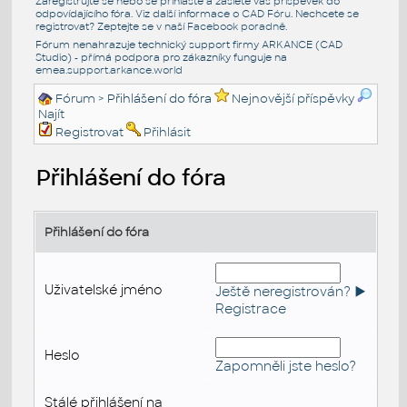
Zaregistrujte se nebo se přihlašte a zašlete váš příspěvek do
odpovídajícího fóra. Viz další informace o
CAD Fóru
. Nechcete se
registrovat? Zeptejte se v naší
Facebook poradně
.
Fórum nenahrazuje technický support firmy ARKANCE (CAD
Studio) - přímá podpora pro zákazníky funguje na
emea.support.arkance.world
Fórum
> Přihlášení do fóra
Nejnovější příspěvky
Najít
Registrovat
Přihlásit
Přihlášení do fóra
Přihlášení do fóra
Uživatelské jméno
Ještě neregistrován? ►
Registrace
Heslo
Zapomněli jste heslo?
Stálé přihlášení na