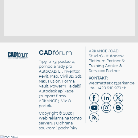
CAD
fórum
ARKANCE
(CAD
Studio) - Autodesk
Platinum Partner &
Tipy, triky, podpora,
Training Center &
pomoc a rady pro
Services Partner
AutoCAD, LT, Inventor,
Revit, Map, Civil 3D, 3ds
KONTAKT:
Max, Fusion, Forma,
webmaster.cz@arkance.w
Vault, PowerMill a další
| tel. +420 910 970 111
Autodesk aplikace
(support firmy
ARKANCE). Viz
O
portálu
.
Copyright © 2026 |
Web reklama
na tomto
serveru |
Ochrana
soukromí, podmínky