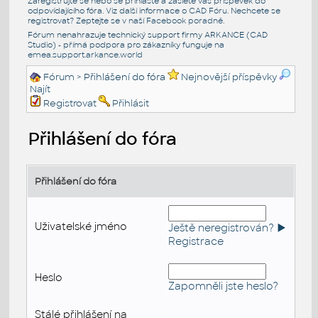
Zaregistrujte se nebo se přihlašte a zašlete váš příspěvek do
odpovídajícího fóra. Viz další informace o
CAD Fóru
. Nechcete se
registrovat? Zeptejte se v naší
Facebook poradně
.
Fórum nenahrazuje technický support firmy ARKANCE (CAD
Studio) - přímá podpora pro zákazníky funguje na
emea.support.arkance.world
Fórum
> Přihlášení do fóra
Nejnovější příspěvky
Najít
Registrovat
Přihlásit
Přihlášení do fóra
Přihlášení do fóra
Uživatelské jméno
Ještě neregistrován? ►
Registrace
Heslo
Zapomněli jste heslo?
Stálé přihlášení na