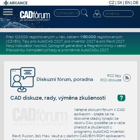
CZ
|
SK
|
EN
|
DE
Přes 123.000 registrovaných u nás, celkem
1.130.000
registrovaných
(CZ+EN)
. Tipy pro
AutoCAD 2027
, pro
Inventor 2027
a pro
Revit 2027
.
Nový
Kalkulátor nosníků
,
Spirograf generátor
a
Regresní křivky
v sekci
Převodníky
.
Kompletní
příkazy
a
proměnné AutoCADu 2027
.
RSS tipy
Diskuzní fórum, poradna
RSS diskuze
?
CAD diskuze, rady, výměna zkušeností
Veřejné diskuzní fórum k CAD
aplikacím - ptejte se na
libovolné otázky týkající se
oboru CAx, podělte se o vaše
znalosti a zkušenosti s
programy AutoCAD, Inventor,
Revit, Fusion, 3ds Max, Vault a s dalšími CAD/BIM/PDM aplikacemi.