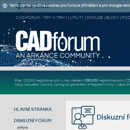
Tento portál využívá cookies pro funkce přihlášení a pro Google rek
CAD FÓRUM - TIPY A TRIKY | UTILITY | DISKUZE | BLOKY |
Přes 123.000 registrovaných u nás, celkem
1.130.000
registrovaných (C
Nový
Kalkulátor nosníků
,
Spirograf generátor
a
Regresní křivky
v sekci
P
HLAVNÍ STRÁNKA
Diskuzní 
DISKUZNÍ FÓRUM
pokyny