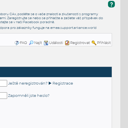
?
e oboru CAx, podělte se o vaše znalosti a zkušenosti s programy
emi. Zaregistrujte se nebo se přihlašte a zašlete váš příspěvek do
tejte se v naší
Facebook poradně
.
dpora pro zákazníky funguje na
emea.support.arkance.world
FAQ
Najít
Události
Registrovat
Přihlásit
Ještě neregistrován? ► Registrace
Zapomněli jste heslo?