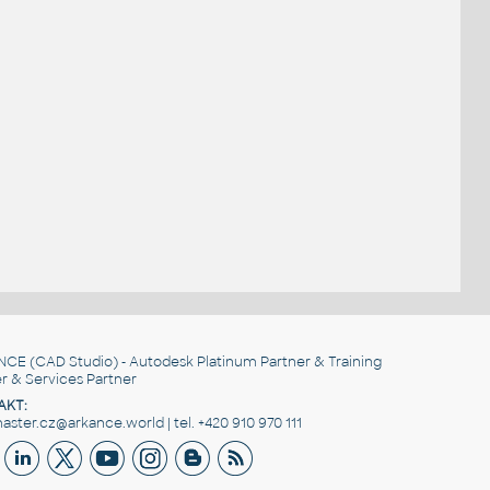
NCE
(CAD Studio) - Autodesk Platinum Partner & Training
r & Services Partner
AKT:
ster.cz@arkance.world | tel. +420 910 970 111