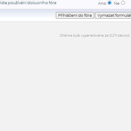
idla používání diskusního fóra
Ano
Ne
Stránka byla vygenerována za 0,211 sekund.