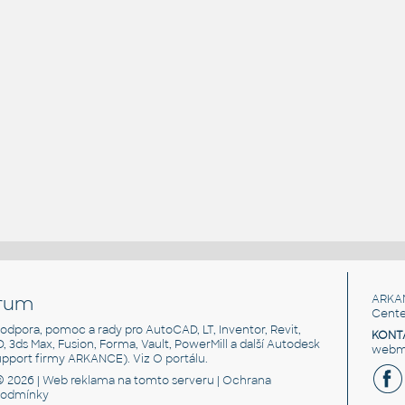
rum
ARKA
Cente
, podpora, pomoc a rady pro AutoCAD, LT, Inventor, Revit,
KONT
3D, 3ds Max, Fusion, Forma, Vault, PowerMill a další Autodesk
webma
support firmy ARKANCE). Viz
O portálu
.
© 2026 |
Web reklama
na tomto serveru |
Ochrana
podmínky