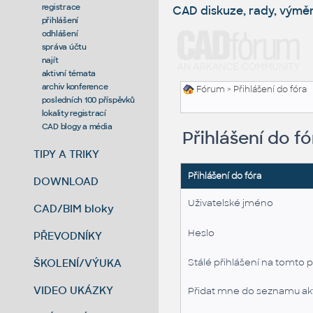
registrace
CAD diskuze, rady, výmě
přihlášení
odhlášení
správa účtu
najít
aktivní témata
archiv konference
Fórum
> Přihlášení do fóra
posledních 100 příspěvků
lokality registrací
CAD blogy a média
Přihlášení do fó
TIPY A TRIKY
Přihlášení do fóra
DOWNLOAD
Uživatelské jméno
CAD/BIM bloky
Heslo
PŘEVODNÍKY
ŠKOLENÍ/VÝUKA
Stálé přihlášení na tomto p
VIDEO UKÁZKY
Přidat mne do seznamu akt