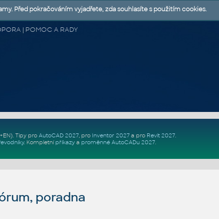
lamy. Před pokračováním vyjadřete, zda souhlasíte s použitím cookies.
 PODPORA | POMOC A RADY
Z+EN)
. Tipy pro
AutoCAD 2027
, pro
Inventor 2027
a pro
Revit 2027
.
řevodníky
.
Kompletní
příkazy
a
proměnné AutoCADu 2027
.
fórum, poradna