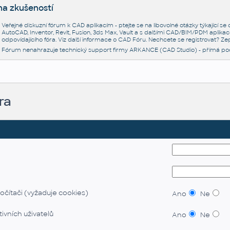
na zkušeností
Veřejné diskuzní fórum k CAD aplikacím - ptejte se na libovolné otázky týkající s
AutoCAD, Inventor, Revit, Fusion, 3ds Max, Vault a s dalšími CAD/BIM/PDM aplikac
odpovídajícího fóra. Viz další informace o
CAD Fóru
. Nechcete se registrovat? Zep
Fórum nenahrazuje technický support firmy ARKANCE (CAD Studio) - přímá po
ra
očítači (vyžaduje cookies)
Ano
Ne
ivních uživatelů
Ano
Ne