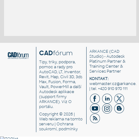
CAD
fórum
ARKANCE
(CAD
Studio) - Autodesk
Platinum Partner &
Tipy, triky, podpora,
Training Center &
pomoc a rady pro
Services Partner
AutoCAD, LT, Inventor,
Revit, Map, Civil 3D, 3ds
KONTAKT:
Max, Fusion, Forma,
webmaster.cz@arkance.w
Vault, PowerMill a další
| tel. +420 910 970 111
Autodesk aplikace
(support firmy
ARKANCE). Viz
O
portálu
.
Copyright © 2026 |
Web reklama
na tomto
serveru |
Ochrana
soukromí, podmínky