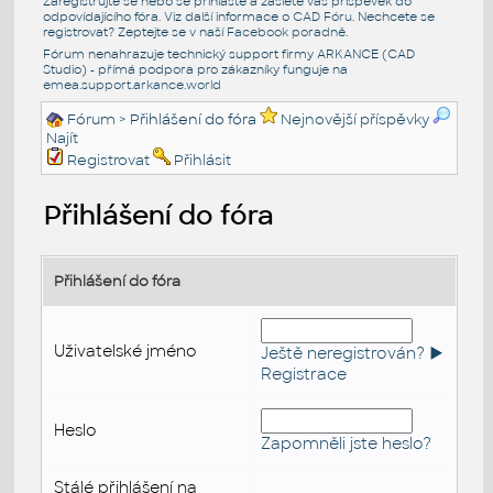
Zaregistrujte se nebo se přihlašte a zašlete váš příspěvek do
odpovídajícího fóra. Viz další informace o
CAD Fóru
. Nechcete se
registrovat? Zeptejte se v naší
Facebook poradně
.
Fórum nenahrazuje technický support firmy ARKANCE (CAD
Studio) - přímá podpora pro zákazníky funguje na
emea.support.arkance.world
Fórum
> Přihlášení do fóra
Nejnovější příspěvky
Najít
Registrovat
Přihlásit
Přihlášení do fóra
Přihlášení do fóra
Uživatelské jméno
Ještě neregistrován? ►
Registrace
Heslo
Zapomněli jste heslo?
Stálé přihlášení na