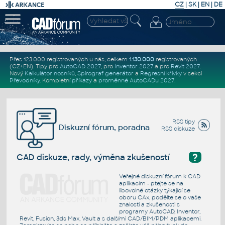
CZ
|
SK
|
EN
|
DE
Přes 123.000 registrovaných u nás, celkem
1.130.000
registrovaných
(CZ+EN)
. Tipy pro
AutoCAD 2027
, pro
Inventor 2027
a pro
Revit 2027
.
Nový
Kalkulátor nosníků
,
Spirograf generátor
a
Regresní křivky
v sekci
Převodníky
.
Kompletní
příkazy
a
proměnné AutoCADu 2027
.
RSS tipy
Diskuzní fórum, poradna
RSS diskuze
?
CAD diskuze, rady, výměna zkušeností
Veřejné diskuzní fórum k CAD
aplikacím - ptejte se na
libovolné otázky týkající se
oboru CAx, podělte se o vaše
znalosti a zkušenosti s
programy AutoCAD, Inventor,
Revit, Fusion, 3ds Max, Vault a s dalšími CAD/BIM/PDM aplikacemi.