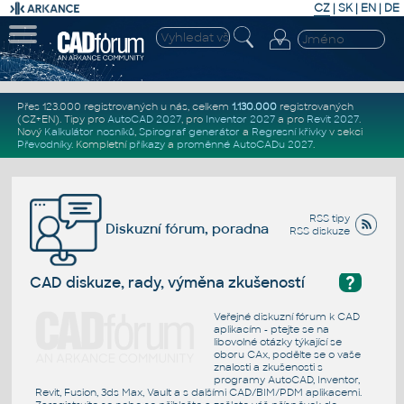
CZ
|
SK
|
EN
|
DE
Přes 123.000 registrovaných u nás, celkem
1.130.000
registrovaných
(CZ+EN)
. Tipy pro
AutoCAD 2027
, pro
Inventor 2027
a pro
Revit 2027
.
Nový
Kalkulátor nosníků
,
Spirograf generátor
a
Regresní křivky
v sekci
Převodníky
.
Kompletní
příkazy
a
proměnné AutoCADu 2027
.
RSS tipy
Diskuzní fórum, poradna
RSS diskuze
?
CAD diskuze, rady, výměna zkušeností
Veřejné diskuzní fórum k CAD
aplikacím - ptejte se na
libovolné otázky týkající se
oboru CAx, podělte se o vaše
znalosti a zkušenosti s
programy AutoCAD, Inventor,
Revit, Fusion, 3ds Max, Vault a s dalšími CAD/BIM/PDM aplikacemi.