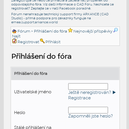
Zaregistrujte se nebo se přihlašte a zašlete váš příspěvek do
odpovídajícího fóra. Viz další informace o
CAD Fóru
. Nechcete se
registrovat? Zeptejte se v naší
Facebook poradně
.
Fórum nenahrazuje technický support firmy ARKANCE (CAD
Studio) - přímá podpora pro zákazníky funguje na
emea.support.arkance.world
Fórum
> Přihlášení do fóra
Nejnovější příspěvky
Najít
Registrovat
Přihlásit
Přihlášení do fóra
Přihlášení do fóra
Uživatelské jméno
Ještě neregistrován? ►
Registrace
Heslo
Zapomněli jste heslo?
Stálé přihlášení na