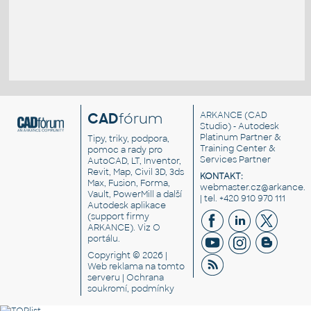
CAD
fórum
ARKANCE
(CAD
Studio) - Autodesk
Platinum Partner &
Tipy, triky, podpora,
Training Center &
pomoc a rady pro
Services Partner
AutoCAD, LT, Inventor,
Revit, Map, Civil 3D, 3ds
KONTAKT:
Max, Fusion, Forma,
webmaster.cz@arkance.w
Vault, PowerMill a další
| tel. +420 910 970 111
Autodesk aplikace
(support firmy
ARKANCE). Viz
O
portálu
.
Copyright © 2026 |
Web reklama
na tomto
serveru |
Ochrana
soukromí, podmínky