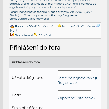
Zaregistrujte se nebo se přihlašte a zašlete váš příspěvek do
odpovídajícího fóra. Viz další informace o
CAD Fóru
. Nechcete se
registrovat? Zeptejte se v naší
Facebook poradně
.
Fórum nenahrazuje technický support firmy ARKANCE (CAD
Studio) - přímá podpora pro zákazníky funguje na
emea.support.arkance.world
Fórum
> Přihlášení do fóra
Nejnovější příspěvky
Najít
Registrovat
Přihlásit
Přihlášení do fóra
Přihlášení do fóra
Uživatelské jméno
Ještě neregistrován? ►
Registrace
Heslo
Zapomněli jste heslo?
Stálé přihlášení na