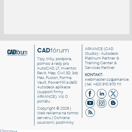
CAD
fórum
ARKANCE
(CAD
Studio) - Autodesk
Platinum Partner &
Tipy, triky, podpora,
Training Center &
pomoc a rady pro
Services Partner
AutoCAD, LT, Inventor,
Revit, Map, Civil 3D, 3ds
KONTAKT:
Max, Fusion, Forma,
webmaster.cz@arkance.w
Vault, PowerMill a další
| tel. +420 910 970 111
Autodesk aplikace
(support firmy
ARKANCE). Viz
O
portálu
.
Copyright © 2026 |
Web reklama
na tomto
serveru |
Ochrana
soukromí, podmínky