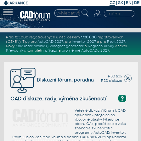
CZ
|
SK
|
EN
|
DE
Přes 123.000 registrovaných u nás, celkem
1.130.000
registrovaných
(CZ+EN)
. Tipy pro
AutoCAD 2027
, pro
Inventor 2027
a pro
Revit 2027
.
Nový
Kalkulátor nosníků
,
Spirograf generátor
a
Regresní křivky
v sekci
Převodníky
.
Kompletní
příkazy
a
proměnné AutoCADu 2027
.
RSS tipy
Diskuzní fórum, poradna
RSS diskuze
?
CAD diskuze, rady, výměna zkušeností
Veřejné diskuzní fórum k CAD
aplikacím - ptejte se na
libovolné otázky týkající se
oboru CAx, podělte se o vaše
znalosti a zkušenosti s
programy AutoCAD, Inventor,
Revit, Fusion, 3ds Max, Vault a s dalšími CAD/BIM/PDM aplikacemi.