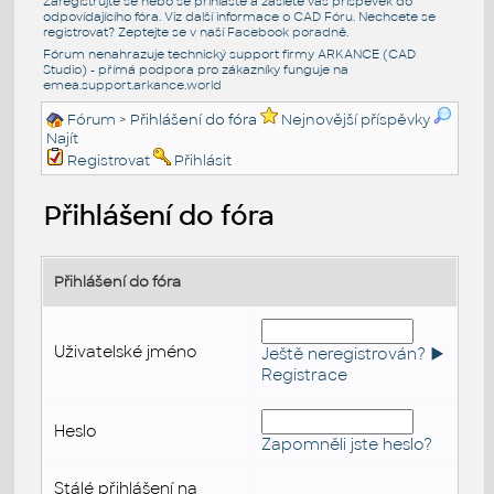
Zaregistrujte se nebo se přihlašte a zašlete váš příspěvek do
odpovídajícího fóra. Viz další informace o
CAD Fóru
. Nechcete se
registrovat? Zeptejte se v naší
Facebook poradně
.
Fórum nenahrazuje technický support firmy ARKANCE (CAD
Studio) - přímá podpora pro zákazníky funguje na
emea.support.arkance.world
Fórum
> Přihlášení do fóra
Nejnovější příspěvky
Najít
Registrovat
Přihlásit
Přihlášení do fóra
Přihlášení do fóra
Uživatelské jméno
Ještě neregistrován? ►
Registrace
Heslo
Zapomněli jste heslo?
Stálé přihlášení na