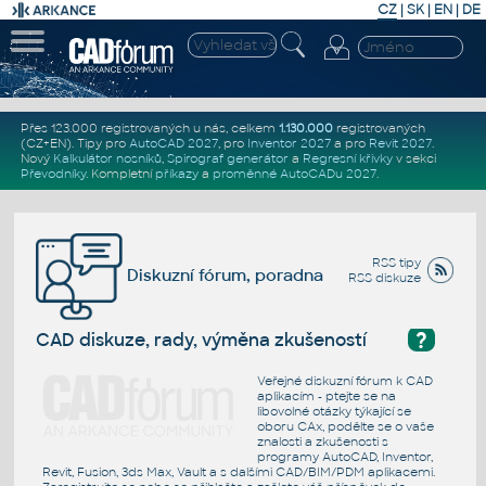
CZ
|
SK
|
EN
|
DE
Přes 123.000 registrovaných u nás, celkem
1.130.000
registrovaných
(CZ+EN)
. Tipy pro
AutoCAD 2027
, pro
Inventor 2027
a pro
Revit 2027
.
Nový
Kalkulátor nosníků
,
Spirograf generátor
a
Regresní křivky
v sekci
Převodníky
.
Kompletní
příkazy
a
proměnné AutoCADu 2027
.
RSS tipy
Diskuzní fórum, poradna
RSS diskuze
?
CAD diskuze, rady, výměna zkušeností
Veřejné diskuzní fórum k CAD
aplikacím - ptejte se na
libovolné otázky týkající se
oboru CAx, podělte se o vaše
znalosti a zkušenosti s
programy AutoCAD, Inventor,
Revit, Fusion, 3ds Max, Vault a s dalšími CAD/BIM/PDM aplikacemi.