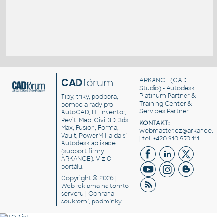
CAD
fórum
ARKANCE
(CAD
Studio) - Autodesk
Platinum Partner &
Tipy, triky, podpora,
Training Center &
pomoc a rady pro
Services Partner
AutoCAD, LT, Inventor,
Revit, Map, Civil 3D, 3ds
KONTAKT:
Max, Fusion, Forma,
webmaster.cz@arkance.w
Vault, PowerMill a další
| tel. +420 910 970 111
Autodesk aplikace
(support firmy
ARKANCE). Viz
O
portálu
.
Copyright © 2026 |
Web reklama
na tomto
serveru |
Ochrana
soukromí, podmínky