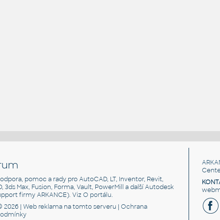
rum
ARKA
Cente
, podpora, pomoc a rady pro AutoCAD, LT, Inventor, Revit,
KONT
3D, 3ds Max, Fusion, Forma, Vault, PowerMill a další Autodesk
webma
support firmy ARKANCE). Viz
O portálu
.
© 2026 |
Web reklama
na tomto serveru |
Ochrana
podmínky