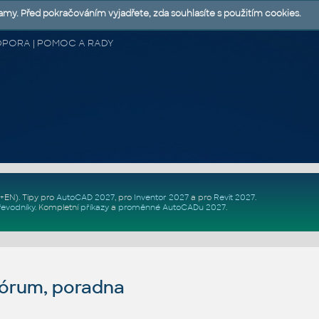
lamy. Před pokračováním vyjadřete, zda souhlasíte s použitím cookies.
 PODPORA | POMOC A RADY
Z+EN)
. Tipy pro
AutoCAD 2027
, pro
Inventor 2027
a pro
Revit 2027
.
řevodníky
.
Kompletní
příkazy
a
proměnné AutoCADu 2027
.
fórum, poradna