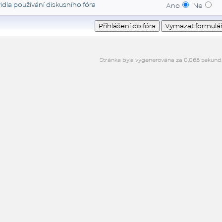
idla používání diskusního fóra
Ano
Ne
Stránka byla vygenerována za 0,068 sekund