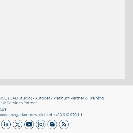
NCE
(CAD Studio) - Autodesk Platinum Partner & Training
r & Services Partner
AKT:
ster.cz@arkance.world | tel. +420 910 970 111