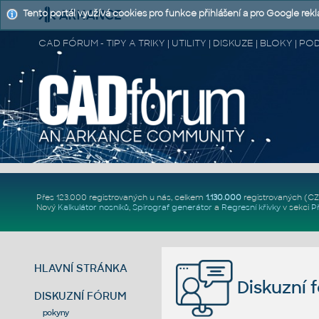
Tento portál využívá cookies pro funkce přihlášení a pro Google rek
CAD FÓRUM - TIPY A TRIKY | UTILITY | DISKUZE | BLOKY |
Přes 123.000 registrovaných u nás, celkem
1.130.000
registrovaných (C
Nový
Kalkulátor nosníků
,
Spirograf generátor
a
Regresní křivky
v sekci
P
HLAVNÍ STRÁNKA
Diskuzní 
DISKUZNÍ FÓRUM
pokyny