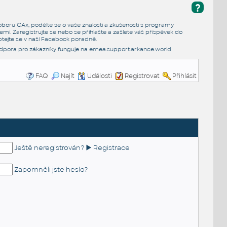
?
e oboru CAx, podělte se o vaše znalosti a zkušenosti s programy
emi. Zaregistrujte se nebo se přihlašte a zašlete váš příspěvek do
tejte se v naší
Facebook poradně
.
dpora pro zákazníky funguje na
emea.support.arkance.world
FAQ
Najít
Události
Registrovat
Přihlásit
Ještě neregistrován? ► Registrace
Zapomněli jste heslo?