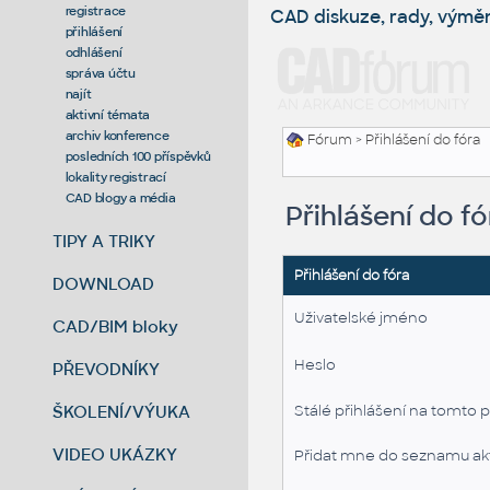
registrace
CAD diskuze, rady, výmě
přihlášení
odhlášení
správa účtu
najít
aktivní témata
archiv konference
Fórum
> Přihlášení do fóra
posledních 100 příspěvků
lokality registrací
CAD blogy a média
Přihlášení do fó
TIPY A TRIKY
Přihlášení do fóra
DOWNLOAD
Uživatelské jméno
CAD/BIM bloky
Heslo
PŘEVODNÍKY
ŠKOLENÍ/VÝUKA
Stálé přihlášení na tomto p
VIDEO UKÁZKY
Přidat mne do seznamu akt