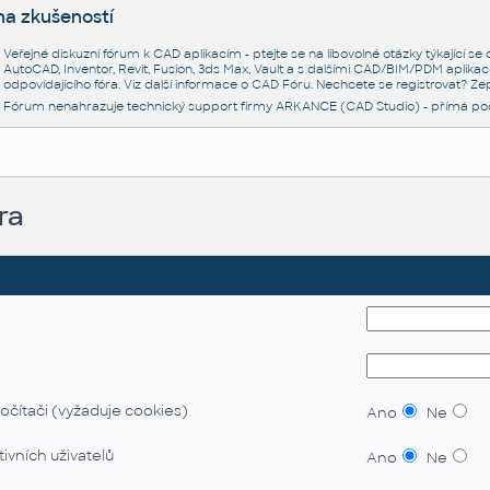
na zkušeností
Veřejné diskuzní fórum k CAD aplikacím - ptejte se na libovolné otázky týkající s
AutoCAD, Inventor, Revit, Fusion, 3ds Max, Vault a s dalšími CAD/BIM/PDM aplikac
odpovídajícího fóra. Viz další informace o
CAD Fóru
. Nechcete se registrovat? Zep
Fórum nenahrazuje technický support firmy ARKANCE (CAD Studio) - přímá po
ra
očítači (vyžaduje cookies)
Ano
Ne
ivních uživatelů
Ano
Ne