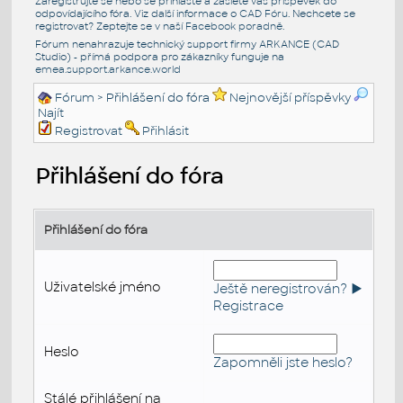
Zaregistrujte se nebo se přihlašte a zašlete váš příspěvek do
odpovídajícího fóra. Viz další informace o
CAD Fóru
. Nechcete se
registrovat? Zeptejte se v naší
Facebook poradně
.
Fórum nenahrazuje technický support firmy ARKANCE (CAD
Studio) - přímá podpora pro zákazníky funguje na
emea.support.arkance.world
Fórum
> Přihlášení do fóra
Nejnovější příspěvky
Najít
Registrovat
Přihlásit
Přihlášení do fóra
Přihlášení do fóra
Uživatelské jméno
Ještě neregistrován? ►
Registrace
Heslo
Zapomněli jste heslo?
Stálé přihlášení na