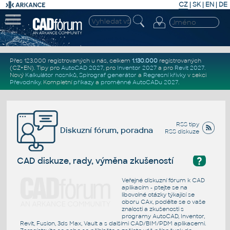
CZ
|
SK
|
EN
|
DE
Přes 123.000 registrovaných u nás, celkem
1.130.000
registrovaných
(CZ+EN)
. Tipy pro
AutoCAD 2027
, pro
Inventor 2027
a pro
Revit 2027
.
Nový
Kalkulátor nosníků
,
Spirograf generátor
a
Regresní křivky
v sekci
Převodníky
.
Kompletní
příkazy
a
proměnné AutoCADu 2027
.
RSS tipy
Diskuzní fórum, poradna
RSS diskuze
?
CAD diskuze, rady, výměna zkušeností
Veřejné diskuzní fórum k CAD
aplikacím - ptejte se na
libovolné otázky týkající se
oboru CAx, podělte se o vaše
znalosti a zkušenosti s
programy AutoCAD, Inventor,
Revit, Fusion, 3ds Max, Vault a s dalšími CAD/BIM/PDM aplikacemi.