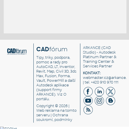
CAD
fórum
ARKANCE
(CAD
Studio) - Autodesk
Platinum Partner &
Tipy, triky, podpora,
Training Center &
pomoc a rady pro
Services Partner
AutoCAD, LT, Inventor,
Revit, Map, Civil 3D, 3ds
KONTAKT:
Max, Fusion, Forma,
webmaster.cz@arkance.w
Vault, PowerMill a další
| tel. +420 910 970 111
Autodesk aplikace
(support firmy
ARKANCE). Viz
O
portálu
.
Copyright © 2026 |
Web reklama
na tomto
serveru |
Ochrana
soukromí, podmínky