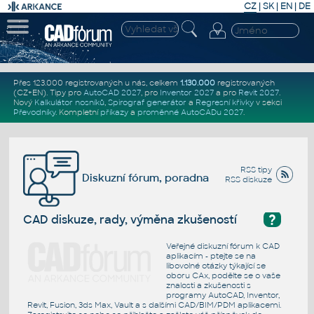
CZ
|
SK
|
EN
|
DE
Přes 123.000 registrovaných u nás, celkem
1.130.000
registrovaných
(CZ+EN)
. Tipy pro
AutoCAD 2027
, pro
Inventor 2027
a pro
Revit 2027
.
Nový
Kalkulátor nosníků
,
Spirograf generátor
a
Regresní křivky
v sekci
Převodníky
.
Kompletní
příkazy
a
proměnné AutoCADu 2027
.
RSS tipy
Diskuzní fórum, poradna
RSS diskuze
?
CAD diskuze, rady, výměna zkušeností
Veřejné diskuzní fórum k CAD
aplikacím - ptejte se na
libovolné otázky týkající se
oboru CAx, podělte se o vaše
znalosti a zkušenosti s
programy AutoCAD, Inventor,
Revit, Fusion, 3ds Max, Vault a s dalšími CAD/BIM/PDM aplikacemi.