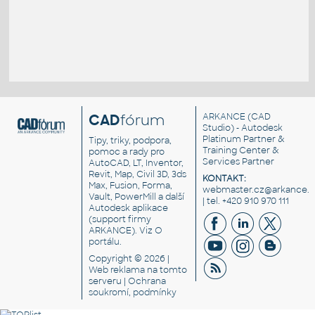
CAD
fórum
ARKANCE
(CAD
Studio) - Autodesk
Platinum Partner &
Tipy, triky, podpora,
Training Center &
pomoc a rady pro
Services Partner
AutoCAD, LT, Inventor,
Revit, Map, Civil 3D, 3ds
KONTAKT:
Max, Fusion, Forma,
webmaster.cz@arkance.w
Vault, PowerMill a další
| tel. +420 910 970 111
Autodesk aplikace
(support firmy
ARKANCE). Viz
O
portálu
.
Copyright © 2026 |
Web reklama
na tomto
serveru |
Ochrana
soukromí, podmínky