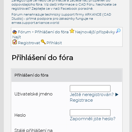
Zaregistrujte se nebo se přihlašte a zašlete váš příspěvek do
odpovídajícího fóra. Viz další informace o
CAD Fóru
. Nechcete se
registrovat? Zeptejte se v naší
Facebook poradně
.
Fórum nenahrazuje technický support firmy ARKANCE (CAD
Studio) - přímá podpora pro zákazníky funguje na
emea.support.arkance.world
Fórum
> Přihlášení do fóra
Nejnovější příspěvky
Najít
Registrovat
Přihlásit
Přihlášení do fóra
Přihlášení do fóra
Uživatelské jméno
Ještě neregistrován? ►
Registrace
Heslo
Zapomněli jste heslo?
Stálé přihlášení na