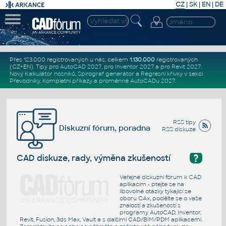
CZ
|
SK
|
EN
|
DE
Přes 123.000 registrovaných u nás, celkem
1.130.000
registrovaných
(CZ+EN)
. Tipy pro
AutoCAD 2027
, pro
Inventor 2027
a pro
Revit 2027
.
Nový
Kalkulátor nosníků
,
Spirograf generátor
a
Regresní křivky
v sekci
Převodníky
.
Kompletní
příkazy
a
proměnné AutoCADu 2027
.
RSS tipy
Diskuzní fórum, poradna
RSS diskuze
?
CAD diskuze, rady, výměna zkušeností
Veřejné diskuzní fórum k CAD
aplikacím - ptejte se na
libovolné otázky týkající se
oboru CAx, podělte se o vaše
znalosti a zkušenosti s
programy AutoCAD, Inventor,
Revit, Fusion, 3ds Max, Vault a s dalšími CAD/BIM/PDM aplikacemi.