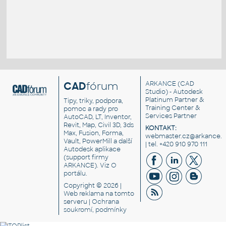
CAD
fórum
ARKANCE
(CAD
Studio) - Autodesk
Platinum Partner &
Tipy, triky, podpora,
Training Center &
pomoc a rady pro
Services Partner
AutoCAD, LT, Inventor,
Revit, Map, Civil 3D, 3ds
KONTAKT:
Max, Fusion, Forma,
webmaster.cz@arkance.w
Vault, PowerMill a další
| tel. +420 910 970 111
Autodesk aplikace
(support firmy
ARKANCE). Viz
O
portálu
.
Copyright © 2026 |
Web reklama
na tomto
serveru |
Ochrana
soukromí, podmínky