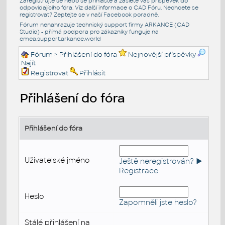
Zaregistrujte se nebo se přihlašte a zašlete váš příspěvek do
odpovídajícího fóra. Viz další informace o
CAD Fóru
. Nechcete se
registrovat? Zeptejte se v naší
Facebook poradně
.
Fórum nenahrazuje technický support firmy ARKANCE (CAD
Studio) - přímá podpora pro zákazníky funguje na
emea.support.arkance.world
Fórum
> Přihlášení do fóra
Nejnovější příspěvky
Najít
Registrovat
Přihlásit
Přihlášení do fóra
Přihlášení do fóra
Uživatelské jméno
Ještě neregistrován? ►
Registrace
Heslo
Zapomněli jste heslo?
Stálé přihlášení na