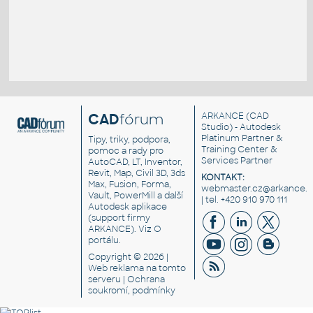
CAD
fórum
ARKANCE
(CAD
Studio) - Autodesk
Platinum Partner &
Tipy, triky, podpora,
Training Center &
pomoc a rady pro
Services Partner
AutoCAD, LT, Inventor,
Revit, Map, Civil 3D, 3ds
KONTAKT:
Max, Fusion, Forma,
webmaster.cz@arkance.w
Vault, PowerMill a další
| tel. +420 910 970 111
Autodesk aplikace
(support firmy
ARKANCE). Viz
O
portálu
.
Copyright © 2026 |
Web reklama
na tomto
serveru |
Ochrana
soukromí, podmínky