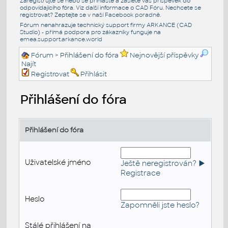
Zaregistrujte se nebo se přihlašte a zašlete váš příspěvek do
odpovídajícího fóra. Viz další informace o
CAD Fóru
. Nechcete se
registrovat? Zeptejte se v naší
Facebook poradně
.
Fórum nenahrazuje technický support firmy ARKANCE (CAD
Studio) - přímá podpora pro zákazníky funguje na
emea.support.arkance.world
Fórum
> Přihlášení do fóra
Nejnovější příspěvky
Najít
Registrovat
Přihlásit
Přihlášení do fóra
Přihlášení do fóra
Uživatelské jméno
Ještě neregistrován? ►
Registrace
Heslo
Zapomněli jste heslo?
Stálé přihlášení na