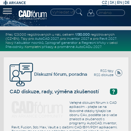
CZ
|
SK
|
EN
|
DE
Přes 123.000 registrovaných u nás, celkem
1.130.000
registrovaných
(CZ+EN)
. Tipy pro
AutoCAD 2027
, pro
Inventor 2027
a pro
Revit 2027
.
Nový
Kalkulátor nosníků
,
Spirograf generátor
a
Regresní křivky
v sekci
Převodníky
.
Kompletní
příkazy
a
proměnné AutoCADu 2027
.
RSS tipy
Diskuzní fórum, poradna
RSS diskuze
?
CAD diskuze, rady, výměna zkušeností
Veřejné diskuzní fórum k CAD
aplikacím - ptejte se na
libovolné otázky týkající se
oboru CAx, podělte se o vaše
znalosti a zkušenosti s
programy AutoCAD, Inventor,
Revit, Fusion, 3ds Max, Vault a s dalšími CAD/BIM/PDM aplikacemi.