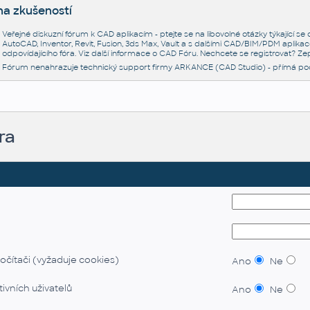
na zkušeností
Veřejné diskuzní fórum k CAD aplikacím - ptejte se na libovolné otázky týkající s
AutoCAD, Inventor, Revit, Fusion, 3ds Max, Vault a s dalšími CAD/BIM/PDM aplikac
odpovídajícího fóra. Viz další informace o
CAD Fóru
. Nechcete se registrovat? Zep
Fórum nenahrazuje technický support firmy ARKANCE (CAD Studio) - přímá po
ra
očítači (vyžaduje cookies)
Ano
Ne
ivních uživatelů
Ano
Ne