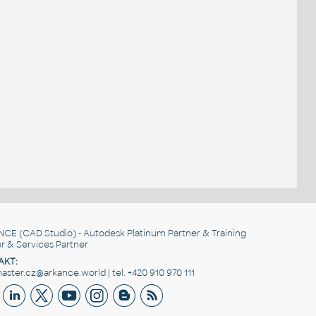
NCE
(CAD Studio) - Autodesk Platinum Partner & Training
r & Services Partner
AKT:
ster.cz@arkance.world | tel. +420 910 970 111