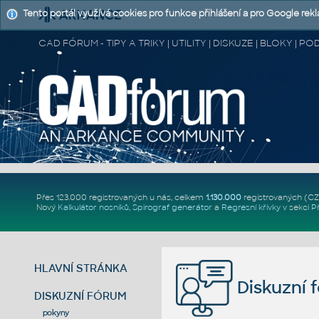
Tento portál využívá cookies pro funkce přihlášení a pro Google rek
CAD FÓRUM - TIPY A TRIKY | UTILITY | DISKUZE | BLOKY |
Přes 123.000 registrovaných u nás, celkem
1.130.000
registrovaných (C
Nový
Kalkulátor nosníků
,
Spirograf generátor
a
Regresní křivky
v sekci
P
HLAVNÍ STRÁNKA
Diskuzní 
DISKUZNÍ FÓRUM
pokyny