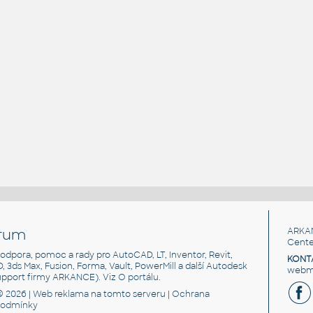
rum
ARKA
Cente
, podpora, pomoc a rady pro AutoCAD, LT, Inventor, Revit,
KONT
3D, 3ds Max, Fusion, Forma, Vault, PowerMill a další Autodesk
webma
support firmy ARKANCE). Viz
O portálu
.
© 2026 |
Web reklama
na tomto serveru |
Ochrana
podmínky