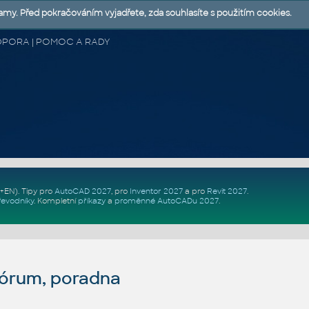
lamy. Před pokračováním vyjadřete, zda souhlasíte s použitím cookies.
 PODPORA | POMOC A RADY
Z+EN)
. Tipy pro
AutoCAD 2027
, pro
Inventor 2027
a pro
Revit 2027
.
řevodníky
.
Kompletní
příkazy
a
proměnné AutoCADu 2027
.
fórum, poradna