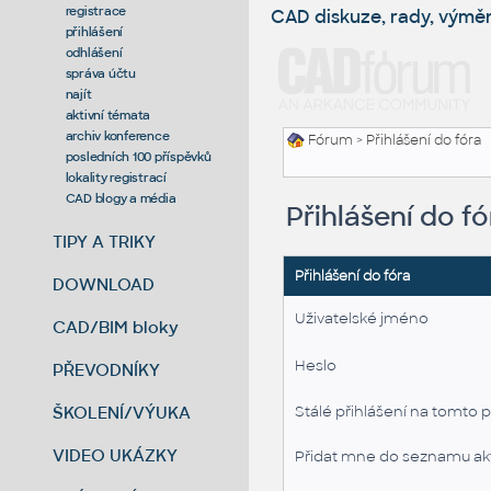
registrace
CAD diskuze, rady, výmě
přihlášení
odhlášení
správa účtu
najít
aktivní témata
archiv konference
Fórum
> Přihlášení do fóra
posledních 100 příspěvků
lokality registrací
CAD blogy a média
Přihlášení do fó
TIPY A TRIKY
Přihlášení do fóra
DOWNLOAD
Uživatelské jméno
CAD/BIM bloky
Heslo
PŘEVODNÍKY
ŠKOLENÍ/VÝUKA
Stálé přihlášení na tomto p
VIDEO UKÁZKY
Přidat mne do seznamu akt