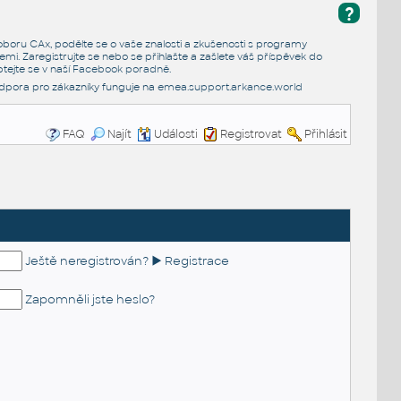
?
e oboru CAx, podělte se o vaše znalosti a zkušenosti s programy
emi. Zaregistrujte se nebo se přihlašte a zašlete váš příspěvek do
tejte se v naší
Facebook poradně
.
dpora pro zákazníky funguje na
emea.support.arkance.world
FAQ
Najít
Události
Registrovat
Přihlásit
Ještě neregistrován? ► Registrace
Zapomněli jste heslo?