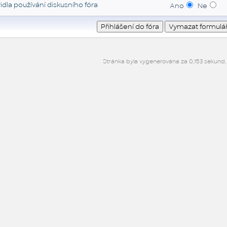
idla používání diskusního fóra
Ano
Ne
Stránka byla vygenerována za 0,153 sekund.