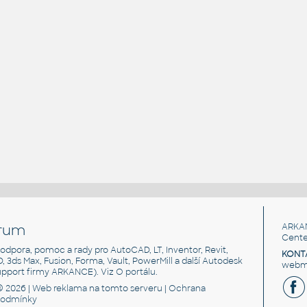
rum
ARKA
Cente
, podpora, pomoc a rady pro AutoCAD, LT, Inventor, Revit,
KONT
3D, 3ds Max, Fusion, Forma, Vault, PowerMill a další Autodesk
webma
support firmy ARKANCE). Viz
O portálu
.
© 2026 |
Web reklama
na tomto serveru |
Ochrana
podmínky