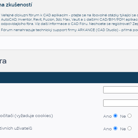
na zkušeností
Veřejné diskuzní fórum k CAD aplikacím - ptejte se na libovolné otázky týkající s
AutoCAD, Inventor, Revit, Fusion, 3ds Max, Vault a s dalšími CAD/BIM/PDM aplikac
odpovídajícího fóra. Viz další informace o
CAD Fóru
. Nechcete se registrovat? Zep
Fórum nenahrazuje technický support firmy ARKANCE (CAD Studio) - přímá po
ra
očítači (vyžaduje cookies)
Ano
Ne
ivních uživatelů
Ano
Ne