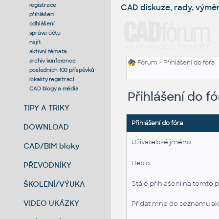
registrace
CAD diskuze, rady, výmě
přihlášení
odhlášení
správa účtu
najít
aktivní témata
archiv konference
Fórum
> Přihlášení do fóra
posledních 100 příspěvků
lokality registrací
CAD blogy a média
Přihlášení do fó
TIPY A TRIKY
Přihlášení do fóra
DOWNLOAD
Uživatelské jméno
CAD/BIM bloky
Heslo
PŘEVODNÍKY
ŠKOLENÍ/VÝUKA
Stálé přihlášení na tomto p
VIDEO UKÁZKY
Přidat mne do seznamu akt