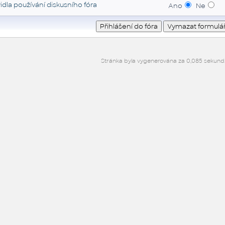
idla používání diskusního fóra
Ano
Ne
Stránka byla vygenerována za 0,085 sekund