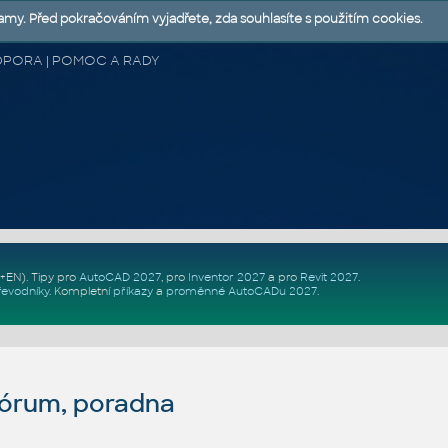
lamy. Před pokračováním vyjadřete, zda souhlasíte s použitím cookies.
 PODPORA | POMOC A RADY
Z+EN)
. Tipy pro
AutoCAD 2027
, pro
Inventor 2027
a pro
Revit 2027
.
řevodníky
.
Kompletní
příkazy
a
proměnné AutoCADu 2027
.
fórum, poradna