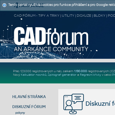
Tento portál využívá cookies pro funkce přihlášení a pro Google rek
CAD FÓRUM - TIPY A TRIKY | UTILITY | DISKUZE | BLOKY |
Přes 123.000 registrovaných u nás, celkem
1.130.000
registrovaných (C
Nový
Kalkulátor nosníků
,
Spirograf generátor
a
Regresní křivky
v sekci
P
HLAVNÍ STRÁNKA
Diskuzní 
DISKUZNÍ FÓRUM
pokyny