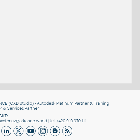
NCE
(CAD Studio) - Autodesk Platinum Partner & Training
r & Services Partner
AKT:
ster.cz@arkance.world | tel. +420 910 970 111