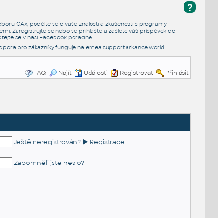
?
e oboru CAx, podělte se o vaše znalosti a zkušenosti s programy
emi. Zaregistrujte se nebo se přihlašte a zašlete váš příspěvek do
tejte se v naší
Facebook poradně
.
dpora pro zákazníky funguje na
emea.support.arkance.world
FAQ
Najít
Události
Registrovat
Přihlásit
Ještě neregistrován? ► Registrace
Zapomněli jste heslo?