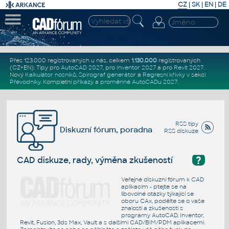
CZ
|
SK
|
EN
|
DE
Přes 123.000 registrovaných u nás, celkem
1.130.000
registrovaných
(CZ+EN)
. Tipy pro
AutoCAD 2027
, pro
Inventor 2027
a pro
Revit 2027
.
Nový
Kalkulátor nosníků
,
Spirograf generátor
a
Regresní křivky
v sekci
Převodníky
.
Kompletní
příkazy
a
proměnné AutoCADu 2027
.
RSS tipy
Diskuzní fórum, poradna
RSS diskuze
?
CAD diskuze, rady, výměna zkušeností
Veřejné diskuzní fórum k CAD
aplikacím - ptejte se na
libovolné otázky týkající se
oboru CAx, podělte se o vaše
znalosti a zkušenosti s
programy AutoCAD, Inventor,
Revit, Fusion, 3ds Max, Vault a s dalšími CAD/BIM/PDM aplikacemi.