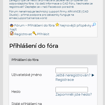
Zaregistrujte se nebo se přihlašte a zašlete váš příspěvek do
odpovídajícího fóra. Viz další informace o
CAD Fóru
. Nechcete se
registrovat? Zeptejte se v naší
Facebook poradně
.
Fórum nenahrazuje technický support firmy ARKANCE (CAD
Studio) - přímá podpora pro zákazníky funguje na
emea.support.arkance.world
Fórum
> Přihlášení do fóra
Nejnovější příspěvky
Najít
Registrovat
Přihlásit
Přihlášení do fóra
Přihlášení do fóra
Uživatelské jméno
Ještě neregistrován? ►
Registrace
Heslo
Zapomněli jste heslo?
Stálé přihlášení na