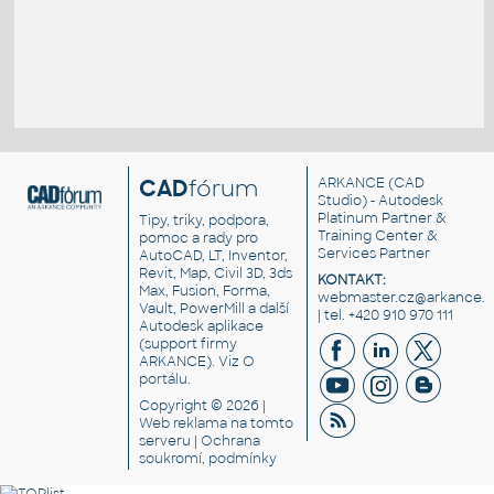
CAD
fórum
ARKANCE
(CAD
Studio) - Autodesk
Platinum Partner &
Tipy, triky, podpora,
Training Center &
pomoc a rady pro
Services Partner
AutoCAD, LT, Inventor,
Revit, Map, Civil 3D, 3ds
KONTAKT:
Max, Fusion, Forma,
webmaster.cz@arkance.w
Vault, PowerMill a další
| tel. +420 910 970 111
Autodesk aplikace
(support firmy
ARKANCE). Viz
O
portálu
.
Copyright © 2026 |
Web reklama
na tomto
serveru |
Ochrana
soukromí, podmínky