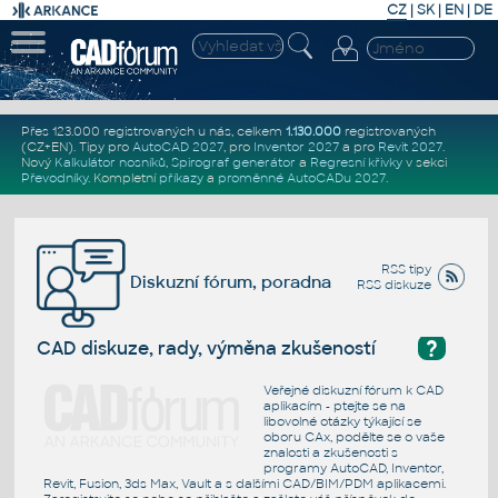
CZ
|
SK
|
EN
|
DE
Přes 123.000 registrovaných u nás, celkem
1.130.000
registrovaných
(CZ+EN)
. Tipy pro
AutoCAD 2027
, pro
Inventor 2027
a pro
Revit 2027
.
Nový
Kalkulátor nosníků
,
Spirograf generátor
a
Regresní křivky
v sekci
Převodníky
.
Kompletní
příkazy
a
proměnné AutoCADu 2027
.
RSS tipy
Diskuzní fórum, poradna
RSS diskuze
?
CAD diskuze, rady, výměna zkušeností
Veřejné diskuzní fórum k CAD
aplikacím - ptejte se na
libovolné otázky týkající se
oboru CAx, podělte se o vaše
znalosti a zkušenosti s
programy AutoCAD, Inventor,
Revit, Fusion, 3ds Max, Vault a s dalšími CAD/BIM/PDM aplikacemi.