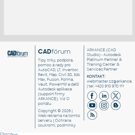
CAD
fórum
ARKANCE
(CAD
Studio) - Autodesk
Platinum Partner &
Tipy, triky, podpora,
Training Center &
pomoc a rady pro
Services Partner
AutoCAD, LT, Inventor,
Revit, Map, Civil 3D, 3ds
KONTAKT:
Max, Fusion, Forma,
webmaster.cz@arkance.w
Vault, PowerMill a další
| tel. +420 910 970 111
Autodesk aplikace
(support firmy
ARKANCE). Viz
O
portálu
.
Copyright © 2026 |
Web reklama
na tomto
serveru |
Ochrana
soukromí, podmínky