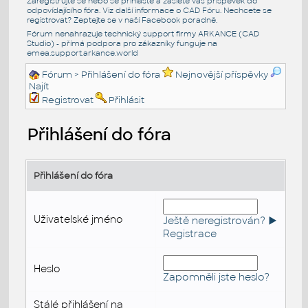
Zaregistrujte se nebo se přihlašte a zašlete váš příspěvek do
odpovídajícího fóra. Viz další informace o
CAD Fóru
. Nechcete se
registrovat? Zeptejte se v naší
Facebook poradně
.
Fórum nenahrazuje technický support firmy ARKANCE (CAD
Studio) - přímá podpora pro zákazníky funguje na
emea.support.arkance.world
Fórum
> Přihlášení do fóra
Nejnovější příspěvky
Najít
Registrovat
Přihlásit
Přihlášení do fóra
Přihlášení do fóra
Uživatelské jméno
Ještě neregistrován? ►
Registrace
Heslo
Zapomněli jste heslo?
Stálé přihlášení na