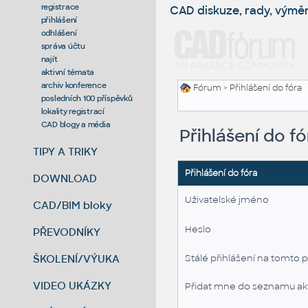
registrace
CAD diskuze, rady, výmě
přihlášení
odhlášení
správa účtu
najít
aktivní témata
archiv konference
Fórum
> Přihlášení do fóra
posledních 100 příspěvků
lokality registrací
CAD blogy a média
Přihlášení do fó
TIPY A TRIKY
Přihlášení do fóra
DOWNLOAD
Uživatelské jméno
CAD/BIM bloky
Heslo
PŘEVODNÍKY
ŠKOLENÍ/VÝUKA
Stálé přihlášení na tomto p
VIDEO UKÁZKY
Přidat mne do seznamu akt