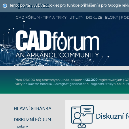
Tento portál využívá cookies pro funkce přihlášení a pro Google rek
CAD FÓRUM - TIPY A TRIKY | UTILITY | DISKUZE | BLOKY |
Přes 123.000 registrovaných u nás, celkem
1.130.000
registrovaných (C
Nový
Kalkulátor nosníků
,
Spirograf generátor
a
Regresní křivky
v sekci
P
HLAVNÍ STRÁNKA
Diskuzní 
DISKUZNÍ FÓRUM
pokyny