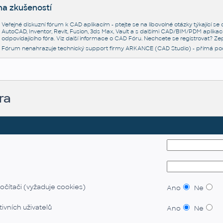
na zkušeností
Veřejné diskuzní fórum k CAD aplikacím - ptejte se na libovolné otázky týkající s
AutoCAD, Inventor, Revit, Fusion, 3ds Max, Vault a s dalšími CAD/BIM/PDM aplikac
odpovídajícího fóra. Viz další informace o
CAD Fóru
. Nechcete se registrovat? Zep
Fórum nenahrazuje technický support firmy ARKANCE (CAD Studio) - přímá po
ra
očítači (vyžaduje cookies)
Ano
Ne
ivních uživatelů
Ano
Ne