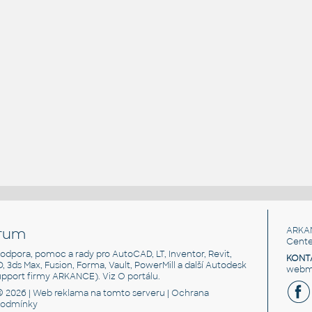
rum
ARKA
Cente
, podpora, pomoc a rady pro AutoCAD, LT, Inventor, Revit,
KONT
3D, 3ds Max, Fusion, Forma, Vault, PowerMill a další Autodesk
webma
support firmy ARKANCE). Viz
O portálu
.
© 2026 |
Web reklama
na tomto serveru |
Ochrana
podmínky