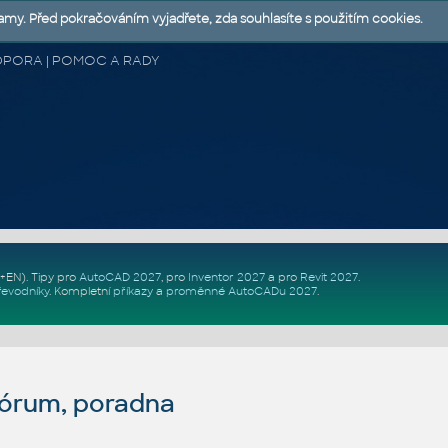
lamy. Před pokračováním vyjadřete, zda souhlasíte s použitím cookies.
 PODPORA | POMOC A RADY
Z+EN)
. Tipy pro
AutoCAD 2027
, pro
Inventor 2027
a pro
Revit 2027
.
řevodníky
.
Kompletní
příkazy
a
proměnné AutoCADu 2027
.
fórum, poradna