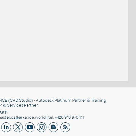
NCE
(CAD Studio) - Autodesk Platinum Partner & Training
r & Services Partner
AKT:
ster.cz@arkance.world | tel. +420 910 970 111