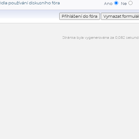
idla používání diskusního fóra
Ano
Ne
Stránka byla vygenerována za 0,082 sekund