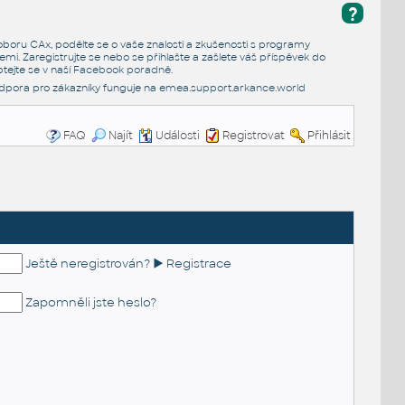
?
e oboru CAx, podělte se o vaše znalosti a zkušenosti s programy
emi. Zaregistrujte se nebo se přihlašte a zašlete váš příspěvek do
tejte se v naší
Facebook poradně
.
dpora pro zákazníky funguje na
emea.support.arkance.world
FAQ
Najít
Události
Registrovat
Přihlásit
Ještě neregistrován? ► Registrace
Zapomněli jste heslo?