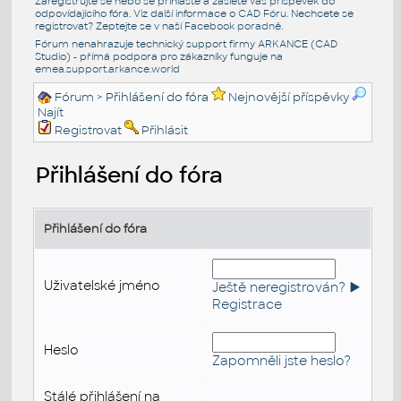
Zaregistrujte se nebo se přihlašte a zašlete váš příspěvek do
odpovídajícího fóra. Viz další informace o
CAD Fóru
. Nechcete se
registrovat? Zeptejte se v naší
Facebook poradně
.
Fórum nenahrazuje technický support firmy ARKANCE (CAD
Studio) - přímá podpora pro zákazníky funguje na
emea.support.arkance.world
Fórum
> Přihlášení do fóra
Nejnovější příspěvky
Najít
Registrovat
Přihlásit
Přihlášení do fóra
Přihlášení do fóra
Uživatelské jméno
Ještě neregistrován? ►
Registrace
Heslo
Zapomněli jste heslo?
Stálé přihlášení na