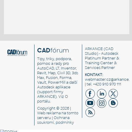
CAD
fórum
ARKANCE
(CAD
Studio) - Autodesk
Platinum Partner &
Tipy, triky, podpora,
Training Center &
pomoc a rady pro
Services Partner
AutoCAD, LT, Inventor,
Revit, Map, Civil 3D, 3ds
KONTAKT:
Max, Fusion, Forma,
webmaster.cz@arkance.w
Vault, PowerMill a další
| tel. +420 910 970 111
Autodesk aplikace
(support firmy
ARKANCE). Viz
O
portálu
.
Copyright © 2026 |
Web reklama
na tomto
serveru |
Ochrana
soukromí, podmínky