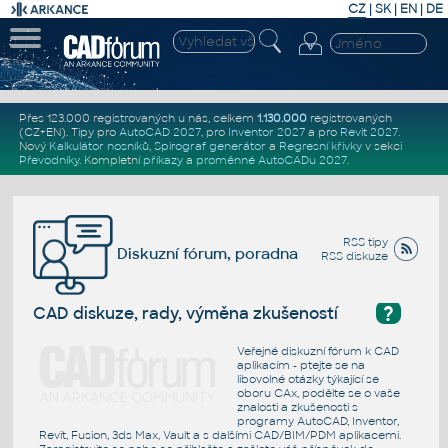
CZ
|
SK
|
EN
|
DE
Přes 123.000 registrovaných u nás, celkem
1.130.000
registrovaných
(CZ+EN)
. Tipy pro
AutoCAD 2027
, pro
Inventor 2027
a pro
Revit 2027
.
Nový
Kalkulátor nosníků
,
Spirograf generátor
a
Regresní křivky
v sekci
Převodníky
.
Kompletní
příkazy
a
proměnné AutoCADu 2027
.
RSS tipy
Diskuzní fórum, poradna
RSS diskuze
?
CAD diskuze, rady, výměna zkušeností
Veřejné diskuzní fórum k CAD
aplikacím - ptejte se na
libovolné otázky týkající se
oboru CAx, podělte se o vaše
znalosti a zkušenosti s
programy AutoCAD, Inventor,
Revit, Fusion, 3ds Max, Vault a s dalšími CAD/BIM/PDM aplikacemi.