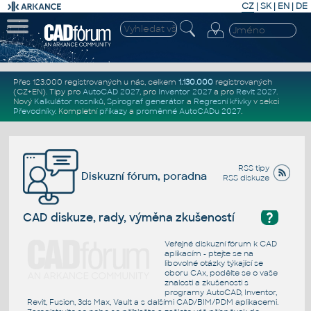
CZ
|
SK
|
EN
|
DE
Přes 123.000 registrovaných u nás, celkem
1.130.000
registrovaných
(CZ+EN)
. Tipy pro
AutoCAD 2027
, pro
Inventor 2027
a pro
Revit 2027
.
Nový
Kalkulátor nosníků
,
Spirograf generátor
a
Regresní křivky
v sekci
Převodníky
.
Kompletní
příkazy
a
proměnné AutoCADu 2027
.
RSS tipy
Diskuzní fórum, poradna
RSS diskuze
?
CAD diskuze, rady, výměna zkušeností
Veřejné diskuzní fórum k CAD
aplikacím - ptejte se na
libovolné otázky týkající se
oboru CAx, podělte se o vaše
znalosti a zkušenosti s
programy AutoCAD, Inventor,
Revit, Fusion, 3ds Max, Vault a s dalšími CAD/BIM/PDM aplikacemi.