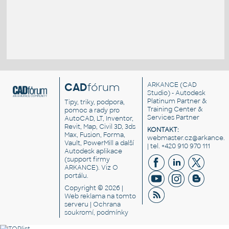
CAD
fórum
ARKANCE
(CAD
Studio) - Autodesk
Platinum Partner &
Tipy, triky, podpora,
Training Center &
pomoc a rady pro
Services Partner
AutoCAD, LT, Inventor,
Revit, Map, Civil 3D, 3ds
KONTAKT:
Max, Fusion, Forma,
webmaster.cz@arkance.w
Vault, PowerMill a další
| tel. +420 910 970 111
Autodesk aplikace
(support firmy
ARKANCE). Viz
O
portálu
.
Copyright © 2026 |
Web reklama
na tomto
serveru |
Ochrana
soukromí, podmínky