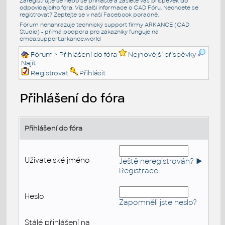
Zaregistrujte se nebo se přihlašte a zašlete váš příspěvek do
odpovídajícího fóra. Viz další informace o
CAD Fóru
. Nechcete se
registrovat? Zeptejte se v naší
Facebook poradně
.
Fórum nenahrazuje technický support firmy ARKANCE (CAD
Studio) - přímá podpora pro zákazníky funguje na
emea.support.arkance.world
Fórum
> Přihlášení do fóra
Nejnovější příspěvky
Najít
Registrovat
Přihlásit
Přihlášení do fóra
Přihlášení do fóra
Uživatelské jméno
Ještě neregistrován? ►
Registrace
Heslo
Zapomněli jste heslo?
Stálé přihlášení na