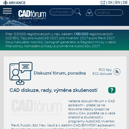
CZ
|
SK
|
EN
|
DE
Přes 123.000 registrovaných u nás, celkem
1.130.000
registrovaných
(CZ+EN)
. Tipy pro
AutoCAD 2027
, pro
Inventor 2027
a pro
Revit 2027
.
Nový
Kalkulátor nosníků
,
Spirograf generátor
a
Regresní křivky
v sekci
Převodníky
.
Kompletní
příkazy
a
proměnné AutoCADu 2027
.
RSS tipy
Diskuzní fórum, poradna
RSS diskuze
?
CAD diskuze, rady, výměna zkušeností
Veřejné diskuzní fórum k CAD
aplikacím - ptejte se na
libovolné otázky týkající se
oboru CAx, podělte se o vaše
znalosti a zkušenosti s
programy AutoCAD, Inventor,
Revit, Fusion, 3ds Max, Vault a s dalšími CAD/BIM/PDM aplikacemi.