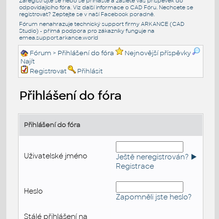
Zaregistrujte se nebo se přihlašte a zašlete váš příspěvek do
odpovídajícího fóra. Viz další informace o
CAD Fóru
. Nechcete se
registrovat? Zeptejte se v naší
Facebook poradně
.
Fórum nenahrazuje technický support firmy ARKANCE (CAD
Studio) - přímá podpora pro zákazníky funguje na
emea.support.arkance.world
Fórum
> Přihlášení do fóra
Nejnovější příspěvky
Najít
Registrovat
Přihlásit
Přihlášení do fóra
Přihlášení do fóra
Uživatelské jméno
Ještě neregistrován? ►
Registrace
Heslo
Zapomněli jste heslo?
Stálé přihlášení na