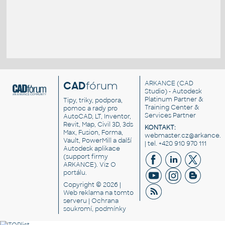
CAD
fórum
ARKANCE
(CAD
Studio) - Autodesk
Platinum Partner &
Tipy, triky, podpora,
Training Center &
pomoc a rady pro
Services Partner
AutoCAD, LT, Inventor,
Revit, Map, Civil 3D, 3ds
KONTAKT:
Max, Fusion, Forma,
webmaster.cz@arkance.w
Vault, PowerMill a další
| tel. +420 910 970 111
Autodesk aplikace
(support firmy
ARKANCE). Viz
O
portálu
.
Copyright © 2026 |
Web reklama
na tomto
serveru |
Ochrana
soukromí, podmínky