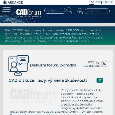
CZ
|
SK
|
EN
|
DE
Přes 123.000 registrovaných u nás, celkem
1.130.000
registrovaných
(CZ+EN)
. Tipy pro
AutoCAD 2027
, pro
Inventor 2027
a pro
Revit 2027
.
Nový
Kalkulátor nosníků
,
Spirograf generátor
a
Regresní křivky
v sekci
Převodníky
.
Kompletní
příkazy
a
proměnné AutoCADu 2027
.
RSS tipy
Diskuzní fórum, poradna
RSS diskuze
?
CAD diskuze, rady, výměna zkušeností
Veřejné diskuzní fórum k CAD
aplikacím - ptejte se na
libovolné otázky týkající se
oboru CAx, podělte se o vaše
znalosti a zkušenosti s
programy AutoCAD, Inventor,
Revit, Fusion, 3ds Max, Vault a s dalšími CAD/BIM/PDM aplikacemi.