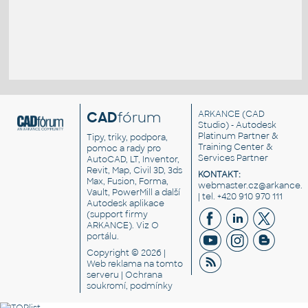
CAD
fórum
ARKANCE
(CAD
Studio) - Autodesk
Platinum Partner &
Tipy, triky, podpora,
Training Center &
pomoc a rady pro
Services Partner
AutoCAD, LT, Inventor,
Revit, Map, Civil 3D, 3ds
KONTAKT:
Max, Fusion, Forma,
webmaster.cz@arkance.w
Vault, PowerMill a další
| tel. +420 910 970 111
Autodesk aplikace
(support firmy
ARKANCE). Viz
O
portálu
.
Copyright © 2026 |
Web reklama
na tomto
serveru |
Ochrana
soukromí, podmínky