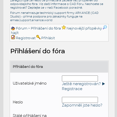
Zaregistrujte se nebo se přihlašte a zašlete váš příspěvek do
odpovídajícího fóra. Viz další informace o
CAD Fóru
. Nechcete se
registrovat? Zeptejte se v naší
Facebook poradně
.
Fórum nenahrazuje technický support firmy ARKANCE (CAD
Studio) - přímá podpora pro zákazníky funguje na
emea.support.arkance.world
Fórum
> Přihlášení do fóra
Nejnovější příspěvky
Najít
Registrovat
Přihlásit
Přihlášení do fóra
Přihlášení do fóra
Uživatelské jméno
Ještě neregistrován? ►
Registrace
Heslo
Zapomněli jste heslo?
Stálé přihlášení na