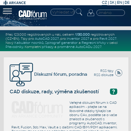
CZ
|
SK
|
EN
|
DE
Přes 123.000 registrovaných u nás, celkem
1.130.000
registrovaných
(CZ+EN)
. Tipy pro
AutoCAD 2027
, pro
Inventor 2027
a pro
Revit 2027
.
Nový
Kalkulátor nosníků
,
Spirograf generátor
a
Regresní křivky
v sekci
Převodníky
.
Kompletní
příkazy
a
proměnné AutoCADu 2027
.
RSS tipy
Diskuzní fórum, poradna
RSS diskuze
?
CAD diskuze, rady, výměna zkušeností
Veřejné diskuzní fórum k CAD
aplikacím - ptejte se na
libovolné otázky týkající se
oboru CAx, podělte se o vaše
znalosti a zkušenosti s
programy AutoCAD, Inventor,
Revit, Fusion, 3ds Max, Vault a s dalšími CAD/BIM/PDM aplikacemi.