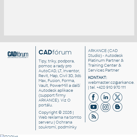
CAD
fórum
ARKANCE
(CAD
Studio) - Autodesk
Platinum Partner &
Tipy, triky, podpora,
Training Center &
pomoc a rady pro
Services Partner
AutoCAD, LT, Inventor,
Revit, Map, Civil 3D, 3ds
KONTAKT:
Max, Fusion, Forma,
webmaster.cz@arkance.w
Vault, PowerMill a další
| tel. +420 910 970 111
Autodesk aplikace
(support firmy
ARKANCE). Viz
O
portálu
.
Copyright © 2026 |
Web reklama
na tomto
serveru |
Ochrana
soukromí, podmínky