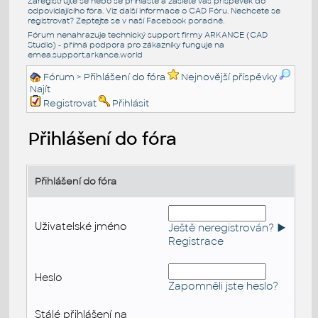
Zaregistrujte se nebo se přihlašte a zašlete váš příspěvek do
odpovídajícího fóra. Viz další informace o
CAD Fóru
. Nechcete se
registrovat? Zeptejte se v naší
Facebook poradně
.
Fórum nenahrazuje technický support firmy ARKANCE (CAD
Studio) - přímá podpora pro zákazníky funguje na
emea.support.arkance.world
Fórum
> Přihlášení do fóra
Nejnovější příspěvky
Najít
Registrovat
Přihlásit
Přihlášení do fóra
Přihlášení do fóra
Uživatelské jméno
Ještě neregistrován? ►
Registrace
Heslo
Zapomněli jste heslo?
Stálé přihlášení na