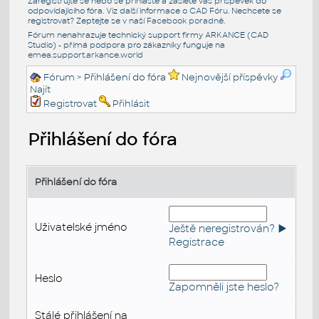
Zaregistrujte se nebo se přihlašte a zašlete váš příspěvek do
odpovídajícího fóra. Viz další informace o
CAD Fóru
. Nechcete se
registrovat? Zeptejte se v naší
Facebook poradně
.
Fórum nenahrazuje technický support firmy ARKANCE (CAD
Studio) - přímá podpora pro zákazníky funguje na
emea.support.arkance.world
Fórum
> Přihlášení do fóra
Nejnovější příspěvky
Najít
Registrovat
Přihlásit
Přihlášení do fóra
Přihlášení do fóra
Uživatelské jméno
Ještě neregistrován? ►
Registrace
Heslo
Zapomněli jste heslo?
Stálé přihlášení na