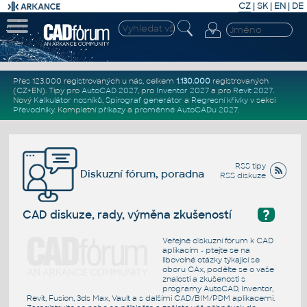
CZ
|
SK
|
EN
|
DE
Přes 123.000 registrovaných u nás, celkem
1.130.000
registrovaných
(CZ+EN)
. Tipy pro
AutoCAD 2027
, pro
Inventor 2027
a pro
Revit 2027
.
Nový
Kalkulátor nosníků
,
Spirograf generátor
a
Regresní křivky
v sekci
Převodníky
.
Kompletní
příkazy
a
proměnné AutoCADu 2027
.
RSS tipy
Diskuzní fórum, poradna
RSS diskuze
?
CAD diskuze, rady, výměna zkušeností
Veřejné diskuzní fórum k CAD
aplikacím - ptejte se na
libovolné otázky týkající se
oboru CAx, podělte se o vaše
znalosti a zkušenosti s
programy AutoCAD, Inventor,
Revit, Fusion, 3ds Max, Vault a s dalšími CAD/BIM/PDM aplikacemi.