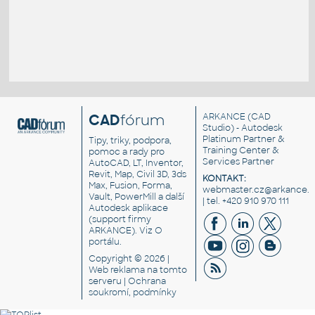
CAD
fórum
ARKANCE
(CAD
Studio) - Autodesk
Platinum Partner &
Tipy, triky, podpora,
Training Center &
pomoc a rady pro
Services Partner
AutoCAD, LT, Inventor,
Revit, Map, Civil 3D, 3ds
KONTAKT:
Max, Fusion, Forma,
webmaster.cz@arkance.w
Vault, PowerMill a další
| tel. +420 910 970 111
Autodesk aplikace
(support firmy
ARKANCE). Viz
O
portálu
.
Copyright © 2026 |
Web reklama
na tomto
serveru |
Ochrana
soukromí, podmínky