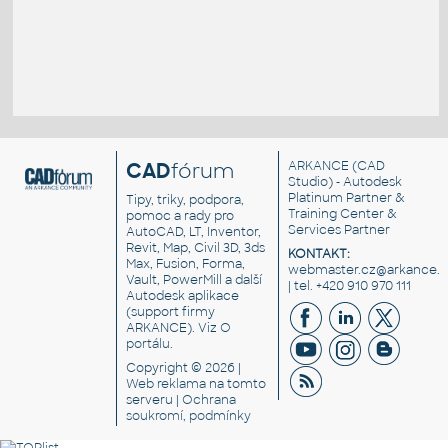
CAD
fórum
ARKANCE
(CAD
Studio) - Autodesk
Platinum Partner &
Tipy, triky, podpora,
Training Center &
pomoc a rady pro
Services Partner
AutoCAD, LT, Inventor,
Revit, Map, Civil 3D, 3ds
KONTAKT:
Max, Fusion, Forma,
webmaster.cz@arkance.w
Vault, PowerMill a další
| tel. +420 910 970 111
Autodesk aplikace
(support firmy
ARKANCE). Viz
O
portálu
.
Copyright © 2026 |
Web reklama
na tomto
serveru |
Ochrana
soukromí, podmínky