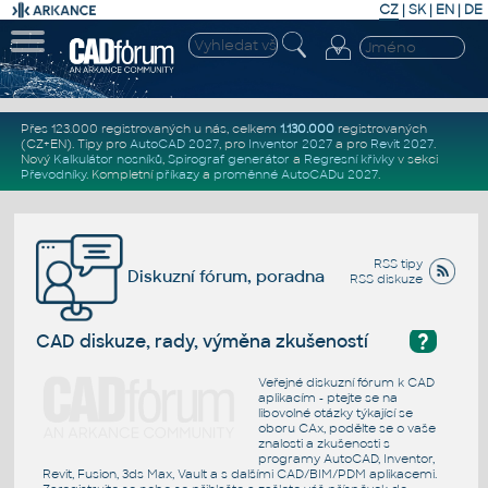
CZ
|
SK
|
EN
|
DE
Přes 123.000 registrovaných u nás, celkem
1.130.000
registrovaných
(CZ+EN)
. Tipy pro
AutoCAD 2027
, pro
Inventor 2027
a pro
Revit 2027
.
Nový
Kalkulátor nosníků
,
Spirograf generátor
a
Regresní křivky
v sekci
Převodníky
.
Kompletní
příkazy
a
proměnné AutoCADu 2027
.
RSS tipy
Diskuzní fórum, poradna
RSS diskuze
?
CAD diskuze, rady, výměna zkušeností
Veřejné diskuzní fórum k CAD
aplikacím - ptejte se na
libovolné otázky týkající se
oboru CAx, podělte se o vaše
znalosti a zkušenosti s
programy AutoCAD, Inventor,
Revit, Fusion, 3ds Max, Vault a s dalšími CAD/BIM/PDM aplikacemi.