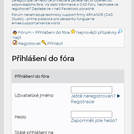
Zaregistrujte se nebo se přihlašte a zašlete váš příspěvek do
odpovídajícího fóra. Viz další informace o
CAD Fóru
. Nechcete se
registrovat? Zeptejte se v naší
Facebook poradně
.
Fórum nenahrazuje technický support firmy ARKANCE (CAD
Studio) - přímá podpora pro zákazníky funguje na
emea.support.arkance.world
Fórum
> Přihlášení do fóra
Nejnovější příspěvky
Najít
Registrovat
Přihlásit
Přihlášení do fóra
Přihlášení do fóra
Uživatelské jméno
Ještě neregistrován? ►
Registrace
Heslo
Zapomněli jste heslo?
Stálé přihlášení na