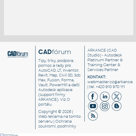
CAD
fórum
ARKANCE
(CAD
Studio) - Autodesk
Platinum Partner &
Tipy, triky, podpora,
Training Center &
pomoc a rady pro
Services Partner
AutoCAD, LT, Inventor,
Revit, Map, Civil 3D, 3ds
KONTAKT:
Max, Fusion, Forma,
webmaster.cz@arkance.w
Vault, PowerMill a další
| tel. +420 910 970 111
Autodesk aplikace
(support firmy
ARKANCE). Viz
O
portálu
.
Copyright © 2026 |
Web reklama
na tomto
serveru |
Ochrana
soukromí, podmínky