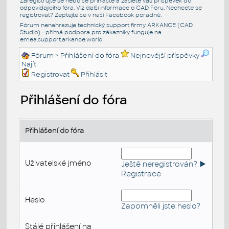
Zaregistrujte se nebo se přihlašte a zašlete váš příspěvek do
odpovídajícího fóra. Viz další informace o
CAD Fóru
. Nechcete se
registrovat? Zeptejte se v naší
Facebook poradně
.
Fórum nenahrazuje technický support firmy ARKANCE (CAD
Studio) - přímá podpora pro zákazníky funguje na
emea.support.arkance.world
Fórum
> Přihlášení do fóra
Nejnovější příspěvky
Najít
Registrovat
Přihlásit
Přihlášení do fóra
Přihlášení do fóra
Uživatelské jméno
Ještě neregistrován? ►
Registrace
Heslo
Zapomněli jste heslo?
Stálé přihlášení na