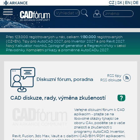
CZ
|
SK
|
EN
|
DE
Přes 123.000 registrovaných u nás, celkem
1.130.000
registrovaných
(CZ+EN)
. Tipy pro
AutoCAD 2027
, pro
Inventor 2027
a pro
Revit 2027
.
Nový
Kalkulátor nosníků
,
Spirograf generátor
a
Regresní křivky
v sekci
Převodníky
.
Kompletní
příkazy
a
proměnné AutoCADu 2027
.
RSS tipy
Diskuzní fórum, poradna
RSS diskuze
?
CAD diskuze, rady, výměna zkušeností
Veřejné diskuzní fórum k CAD
aplikacím - ptejte se na
libovolné otázky týkající se
oboru CAx, podělte se o vaše
znalosti a zkušenosti s
programy AutoCAD, Inventor,
Revit, Fusion, 3ds Max, Vault a s dalšími CAD/BIM/PDM aplikacemi.