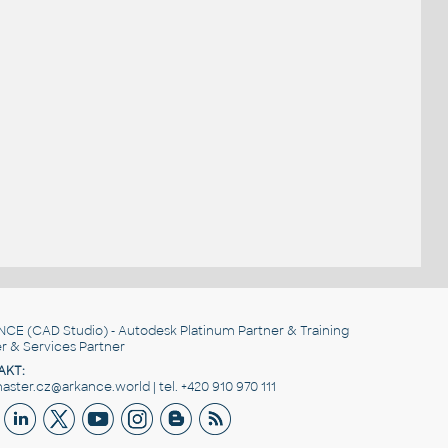
NCE
(CAD Studio) - Autodesk Platinum Partner & Training
r & Services Partner
AKT:
ster.cz@arkance.world | tel. +420 910 970 111