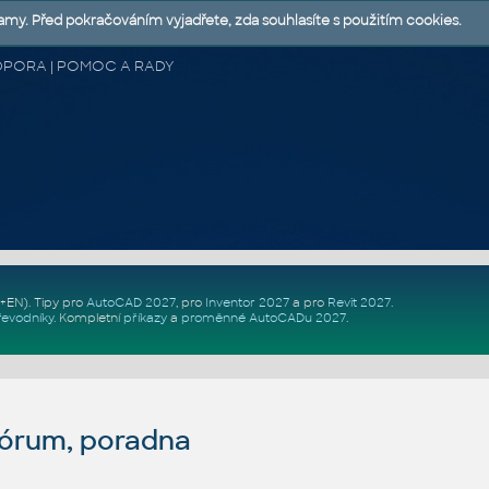
lamy. Před pokračováním vyjadřete, zda souhlasíte s použitím cookies.
 PODPORA | POMOC A RADY
Z+EN)
. Tipy pro
AutoCAD 2027
, pro
Inventor 2027
a pro
Revit 2027
.
řevodníky
.
Kompletní
příkazy
a
proměnné AutoCADu 2027
.
fórum, poradna