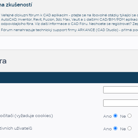
na zkušeností
Veřejné diskuzní fórum k CAD aplikacím - ptejte se na libovolné otázky týkající s
AutoCAD, Inventor, Revit, Fusion, 3ds Max, Vault a s dalšími CAD/BIM/PDM aplikac
odpovídajícího fóra. Viz další informace o
CAD Fóru
. Nechcete se registrovat? Zep
Fórum nenahrazuje technický support firmy ARKANCE (CAD Studio) - přímá po
ra
očítači (vyžaduje cookies)
Ano
Ne
ivních uživatelů
Ano
Ne