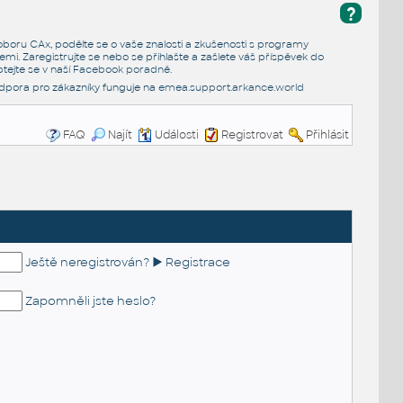
?
e oboru CAx, podělte se o vaše znalosti a zkušenosti s programy
emi. Zaregistrujte se nebo se přihlašte a zašlete váš příspěvek do
tejte se v naší
Facebook poradně
.
dpora pro zákazníky funguje na
emea.support.arkance.world
FAQ
Najít
Události
Registrovat
Přihlásit
Ještě neregistrován? ► Registrace
Zapomněli jste heslo?