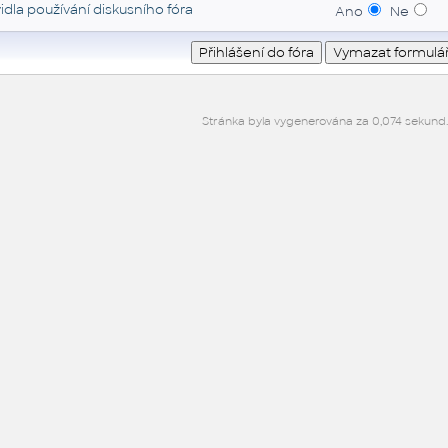
idla používání diskusního fóra
Ano
Ne
Stránka byla vygenerována za 0,074 sekund.