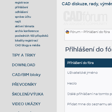
registrace
CAD diskuze, rady, výmě
přihlášení
odhlášení
správa účtu
najít
aktivní témata
archiv konference
Fórum
> Přihlášení do fóra
posledních 100 příspěvků
lokality registrací
CAD blogy a média
Přihlášení do fó
TIPY A TRIKY
Přihlášení do fóra
DOWNLOAD
Uživatelské jméno
CAD/BIM bloky
Heslo
PŘEVODNÍKY
ŠKOLENÍ/VÝUKA
Stálé přihlášení na tomto p
VIDEO UKÁZKY
Přidat mne do seznamu akt