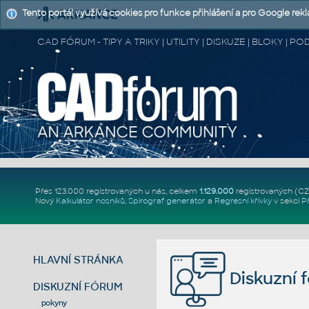
Tento portál využívá cookies pro funkce přihlášení a pro Google rek
CAD FÓRUM - TIPY A TRIKY | UTILITY | DISKUZE | BLOKY |
Přes 123.000 registrovaných u nás, celkem
1.129.000
registrovaných (C
Nový
Kalkulátor nosníků
,
Spirograf generátor
a
Regresní křivky
v sekci
P
HLAVNÍ STRÁNKA
Diskuzní 
DISKUZNÍ FÓRUM
pokyny