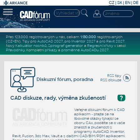
CZ
|
SK
|
EN
|
DE
Přes 123.000 registrovaných u nás, celkem
1.130.000
registrovaných
(CZ+EN)
. Tipy pro
AutoCAD 2027
, pro
Inventor 2027
a pro
Revit 2027
.
Nový
Kalkulátor nosníků
,
Spirograf generátor
a
Regresní křivky
v sekci
Převodníky
.
Kompletní
příkazy
a
proměnné AutoCADu 2027
.
RSS tipy
Diskuzní fórum, poradna
RSS diskuze
?
CAD diskuze, rady, výměna zkušeností
Veřejné diskuzní fórum k CAD
aplikacím - ptejte se na
libovolné otázky týkající se
oboru CAx, podělte se o vaše
znalosti a zkušenosti s
programy AutoCAD, Inventor,
Revit, Fusion, 3ds Max, Vault a s dalšími CAD/BIM/PDM aplikacemi.