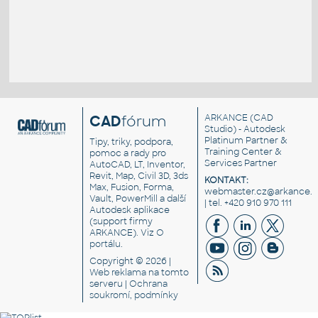
CAD
fórum
ARKANCE
(CAD
Studio) - Autodesk
Platinum Partner &
Tipy, triky, podpora,
Training Center &
pomoc a rady pro
Services Partner
AutoCAD, LT, Inventor,
Revit, Map, Civil 3D, 3ds
KONTAKT:
Max, Fusion, Forma,
webmaster.cz@arkance.w
Vault, PowerMill a další
| tel. +420 910 970 111
Autodesk aplikace
(support firmy
ARKANCE). Viz
O
portálu
.
Copyright © 2026 |
Web reklama
na tomto
serveru |
Ochrana
soukromí, podmínky