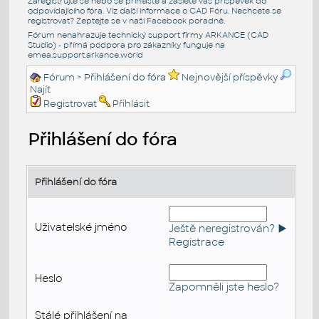
Zaregistrujte se nebo se přihlašte a zašlete váš příspěvek do
odpovídajícího fóra. Viz další informace o
CAD Fóru
. Nechcete se
registrovat? Zeptejte se v naší
Facebook poradně
.
Fórum nenahrazuje technický support firmy ARKANCE (CAD
Studio) - přímá podpora pro zákazníky funguje na
emea.support.arkance.world
Fórum
> Přihlášení do fóra
Nejnovější příspěvky
Najít
Registrovat
Přihlásit
Přihlášení do fóra
Přihlášení do fóra
Uživatelské jméno
Ještě neregistrován? ►
Registrace
Heslo
Zapomněli jste heslo?
Stálé přihlášení na